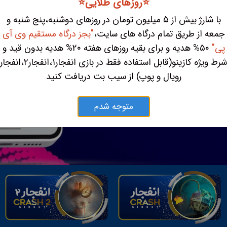
⭐️روزهای طلایی⭐️
با شارژ بیش از ۵ میلیون تومان در روزهای دوشنبه،پنج شنبه و
جمعه از طریق تمام درگاه های سایت،
"بجز درگاه مستقیم وی آی
پی"
۵۰% هدیه و برای بقیه روزهای هفته ۲۰% هدیه بدون قید و
شرط ویژه کازینو(قابل استفاده فقط در بازی انفجار۱،انفجار۲،انفجار
رویال و پوپ) از سیب بت دریافت کنید
متوجه شدم