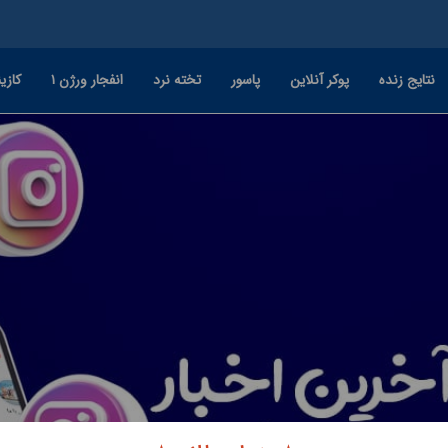
نتایج زنده
پوکر آنلاین
پاسور
تخته نرد
انفجار ورژن ۱
کازین