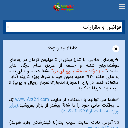
×
⭐️اطلاعیه ویژه⭐️
🔥روزهای طلایی: با شارژ بیش از ۵ میلیون تومان در روزهای
دوشنبه،پنج شنبه و جمعه از طریق تمام درگاه های
سایت،
"بجز درگاه مستقیم وی آی پی"
۵۰% هدیه و برای بقیه
روزهای هفته ۲۰% هدیه بدون قید و شرط ویژه کازینو (قابل
استفاده فقط در بازی انفجار۱،انفجار۲،انفجار رویال و پوپ) از
سیب بت دریافت کنید.
✅شما می توانید با استفاده از سایت
www.Arz24.com
تِتِر
یا پرفکت مانی خود را تا ۱۵% بیشتر از بازار بفروشید.
(برای
ورود به سایت ارز۲۴ کلیک کنید)
👈آدرس ثابت سایت سیب بت(با فیلترشکن وارد شوید):