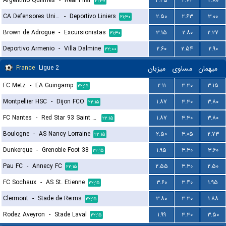
Argentino Quilmes
-
Real Pilar
۲.۴۵
۲.۷۳
۲.۸۰
۲۱:۳۰
CA Defensores Unidos
-
Deportivo Liniers
۲.۵۰
۲.۶۳
۳.۰۰
۲۱:۳۰
Brown de Adrogue
-
Excursionistas
۳.۱۵
۲.۸۰
۲.۲۷
۲۱:۳۰
Deportivo Armenio
-
Villa Dalmine
۲.۶۰
۲.۵۴
۲.۹۰
۲۲:۰۰
France
Ligue 2
میزبان
مساوی
میهمان
FC Metz
-
EA Guingamp
۲.۱۱
۳.۳۰
۳.۱۵
۲۲:۱۵
Montpellier HSC
-
Dijon FCO
۱.۸۷
۳.۳۰
۳.۸۰
۲۲:۱۵
FC Nantes
-
Red Star 93 Saint Ouen
۱.۸۷
۳.۳۰
۳.۸۰
۲۲:۱۵
Boulogne
-
AS Nancy Lorraine
۲.۵۰
۳.۰۵
۲.۷۳
۲۲:۱۵
Dunkerque
-
Grenoble Foot 38
۱.۹۵
۳.۳۰
۳.۶۰
۲۲:۱۵
Pau FC
-
Annecy FC
۲.۵۵
۳.۳۰
۲.۵۰
۲۲:۱۵
FC Sochaux
-
AS St. Etienne
۳.۶۰
۳.۴۰
۱.۹۵
۲۲:۱۵
Clermont
-
Stade de Reims
۳.۸۰
۳.۳۰
۱.۸۸
۲۲:۱۵
Rodez Aveyron
-
Stade Laval
۱.۹۹
۳.۳۰
۳.۵۰
۲۲:۱۵