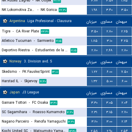
NK Rudes Zagreb
-
NK Osijek
۳.۸۰
۳.۵۰
۱.۸۵
۲۰:۰۰
NK Lokomotiva Zagreb
-
NK Gorica
۱.۹۸
۳.۴۰
۳.۵۰
۲۲:۳۰
Argentina
Liga Profesional - Clausura
میزبان
مساوی
میهمان
Tigre
-
CA River Plate
۳.۵۰
۲.۸۰
۲.۲۵
۲۳:۳۰
Atletico Tucuman
-
Sarmiento
۱.۸۵
۳.۱۰
۴.۷۵
۲۱:۱۵
Deportivo Riestra
-
Estudiantes de la Plata
۲.۸۰
۲.۶۸
۲.۸۰
۲۱:۱۵
Norway
3. Division avd. 5
میزبان
مساوی
میهمان
Skedsmo
-
FK Fauske/Sprint
۱.۲۲
۶.۰۰
۷.۵۰
۱۳:۰۰
Harstad IL
-
Skjervoy
۱.۳۲
۵.۰۰
۶.۰۰
۱۷:۳۰
Japan
J3 League
میزبان
مساوی
میهمان
Gainare Tottori
-
FC Osaka
۳.۳۰
۳.۰۵
۲.۰۴
۱۳:۳۰
SC Sagamihara
-
Roasso Kumamoto
۲.۳۱
۳.۱۵
۲.۷۰
۱۲:۳۰
Nagano Parceiro
-
Renofa Yamaguchi
۳.۲۰
۳.۰۰
۲.۱۴
۱۲:۳۰
Kochi United SC
-
Matsumoto Yamaga FC
۲.۵۸
۲.۹۰
۲.۵۴
۱۳:۳۰