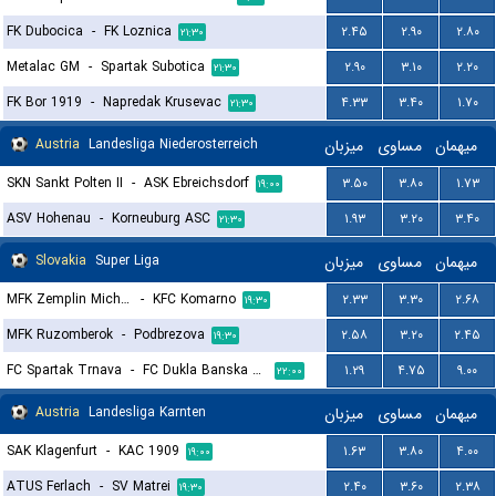
FK Dubocica
-
FK Loznica
۲.۴۵
۲.۹۰
۲.۸۰
۲۱:۳۰
Metalac GM
-
Spartak Subotica
۲.۹۰
۳.۱۰
۲.۲۰
۲۱:۳۰
FK Bor 1919
-
Napredak Krusevac
۴.۳۳
۳.۴۰
۱.۷۰
۲۱:۳۰
Austria
Landesliga Niederosterreich
میزبان
مساوی
میهمان
SKN Sankt Polten II
-
ASK Ebreichsdorf
۳.۵۰
۳.۸۰
۱.۷۳
۱۹:۰۰
ASV Hohenau
-
Korneuburg ASC
۱.۹۳
۳.۲۰
۳.۴۰
۲۱:۳۰
Slovakia
Super Liga
میزبان
مساوی
میهمان
MFK Zemplin Michalovce
-
KFC Komarno
۲.۳۳
۳.۳۰
۲.۶۸
۱۹:۳۰
MFK Ruzomberok
-
Podbrezova
۲.۵۸
۳.۲۰
۲.۴۵
۱۹:۳۰
FC Spartak Trnava
-
FC Dukla Banska Bystrica
۱.۲۹
۴.۷۵
۹.۰۰
۲۲:۰۰
Austria
Landesliga Karnten
میزبان
مساوی
میهمان
SAK Klagenfurt
-
KAC 1909
۱.۶۳
۳.۸۰
۴.۰۰
۱۹:۰۰
ATUS Ferlach
-
SV Matrei
۲.۴۰
۳.۶۰
۲.۳۸
۱۹:۳۰