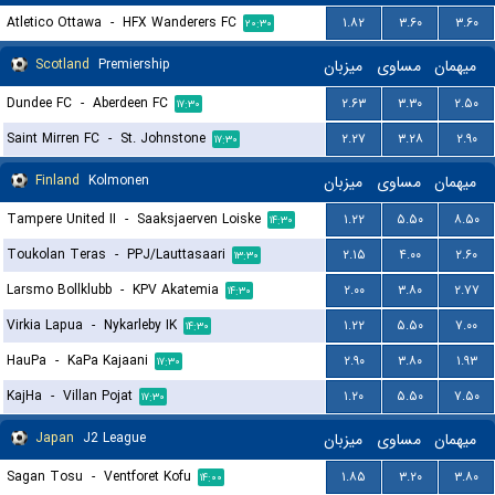
Atletico Ottawa
-
HFX Wanderers FC
۱.۸۲
۳.۶۰
۳.۶۰
۲۰:۳۰
Scotland
Premiership
میزبان
مساوی
میهمان
Dundee FC
-
Aberdeen FC
۲.۶۳
۳.۳۰
۲.۵۰
۱۷:۳۰
Saint Mirren FC
-
St. Johnstone
۲.۲۷
۳.۲۸
۲.۹۰
۱۷:۳۰
Finland
Kolmonen
میزبان
مساوی
میهمان
Tampere United II
-
Saaksjaerven Loiske
۱.۲۲
۵.۵۰
۸.۵۰
۱۴:۳۰
Toukolan Teras
-
PPJ/Lauttasaari
۲.۱۵
۴.۰۰
۲.۶۰
۱۳:۳۰
Larsmo Bollklubb
-
KPV Akatemia
۲.۰۰
۳.۸۰
۲.۷۷
۱۴:۳۰
Virkia Lapua
-
Nykarleby IK
۱.۲۲
۵.۵۰
۷.۰۰
۱۴:۳۰
HauPa
-
KaPa Kajaani
۲.۹۰
۳.۸۰
۱.۹۳
۱۷:۳۰
KajHa
-
Villan Pojat
۱.۲۰
۵.۵۰
۷.۵۰
۱۷:۳۰
Japan
J2 League
میزبان
مساوی
میهمان
Sagan Tosu
-
Ventforet Kofu
۱.۸۵
۳.۲۰
۳.۸۰
۱۴:۰۰