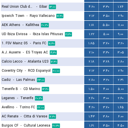
Real Union Club de Irun
-
Eibar
۴.۲۰
۳.۳۰
۱.۷۶
۱۳:۰۰
Ipswich Town
-
Rayo Vallecano
۲.۱۲
۳.۵۰
۲.۹۰
۱۷:۳۰
AEK Athens
-
Kallithea
۱.۱۸
۵.۵۰
۱۱.۰۰
۲۰:۳۰
UD Ibiza Eivissa
-
Ibiza Islas Pitiusas
۱.۲۲
۵.۰۰
۹.۰۰
۲۱:۳۰
1. FSV Mainz 05
-
Paris FC
۱.۸۵
۳.۷۰
۳.۲۰
۱۸:۳۰
A.J. Auxerre
-
ES Troyes AC
۲.۱۰
۳.۳۰
۳.۰۵
۱۹:۳۰
Calcio Lecco
-
Atalanta U23
۲.۱۸
۳.۲۸
۲.۸۰
۱۲:۳۰
Coventry City
-
RCD Espanyol
۲.۱۲
۳.۴۰
۲.۹۰
۲۰:۰۰
Cadiz
-
Las Palmas
۲.۸۰
۳.۲۰
۲.۳۱
۲۳:۰۰
Tenerife B
-
CD Marino
۱.۵۰
۴.۰۰
۵.۰۰
۱۳:۳۰
Leganes
-
Tenerife
۲.۶۰
۳.۰۰
۲.۶۰
۲۰:۳۰
Avellino
-
Torino FC
۴.۲۰
۳.۷۰
۱.۶۵
۲۲:۰۰
AC Renate
-
Citta di Varese
۱.۴۳
۳.۸۰
۶.۰۰
۱۲:۳۰
Burgos CF
-
Cultural Leonesa
۱.۶۱
۳.۵۰
۴.۵۰
۲۰:۳۰