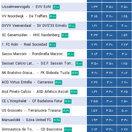
IJsselmeervogels
-
EVV Echt
۱.۳۳
۴.۵۰
۶.۵۰
۱۶:۰۰
VV Noordwijk
-
De Treffers
۴.۱۵
۳.۷۰
۱.۶۵
۱۶:۰۰
GVVV Veenendaal
-
SV DVS'33 Ermelo
۱.۶۱
۴.۰۰
۴.۰۰
۱۶:۰۰
SC Genemuiden
-
HHC Hardenberg
۴.۳۳
۴.۰۰
۱.۵۹
۱۶:۰۰
1. FC Koln
-
Real Sociedad
۲.۳۱
۳.۳۰
۲.۷۳
۱۷:۰۰
Sasso Marconi
-
Rondinella Marzocco
۲.۰۴
۳.۶۰
۳.۱۰
۱۹:۰۰
Sassari Calcio Latte Dolce
-
S.E.F. Sassari Torres 1903
۳.۵۰
۳.۵۰
۱.۸۵
۱۹:۰۰
NK Bratstvo Gracanica
-
FK Sloboda Tuzla
۳.۲۰
۳.۲۸
۲.۰۷
۱۹:۳۰
ACD Virtus Entella
-
Carrarese
۲.۳۸
۳.۱۰
۲.۷۰
۱۹:۳۰
Asd Pineto Calcio
-
ASD Atletico Ascoli
۱.۶۹
۳.۴۰
۴.۲۵
۱۹:۳۰
CE L'Hospitalet
-
CF Badalona Futur
۲.۵۵
۳.۰۰
۲.۵۰
۱۹:۳۰
US Grosseto
-
Terranuova Traiana
۱.۵۷
۳.۵۰
۵.۰۰
۱۹:۳۰
Marsaxlokk
-
Gzira United FC
۱.۹۳
۳.۴۰
۳.۳۰
۱۹:۴۵
Gimnastica de Torrelavega
-
CD Basconia
۲.۱۴
۳.۴۰
۲.۷۷
۲۰:۰۰