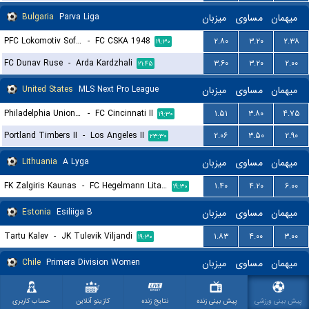
Bulgaria
Parva Liga
میزبان
مساوی
میهمان
PFC Lokomotiv Sofia
-
FC CSKA 1948
۲.۸۰
۳.۲۰
۲.۳۸
۱۹:۳۰
FC Dunav Ruse
-
Arda Kardzhali
۳.۶۰
۳.۲۰
۲.۰۰
۲۱:۴۵
United States
MLS Next Pro League
میزبان
مساوی
میهمان
Philadelphia Union II
-
FC Cincinnati II
۱.۵۱
۳.۸۰
۴.۷۵
۱۹:۳۰
Portland Timbers II
-
Los Angeles II
۲.۰۶
۳.۵۰
۲.۹۰
۲۳:۳۰
Lithuania
A Lyga
میزبان
مساوی
میهمان
FK Zalgiris Kaunas
-
FC Hegelmann Litauen Kaunas
۱.۴۰
۴.۲۰
۶.۰۰
۱۹:۳۰
Estonia
Esiliiga B
میزبان
مساوی
میهمان
Tartu Kalev
-
JK Tulevik Viljandi
۱.۸۳
۴.۰۰
۳.۰۰
۱۹:۳۰
Chile
Primera Division Women
میزبان
مساوی
میهمان
Deportes Recoleta (W)
-
Coquimbo Unido (W)
۱۹.۰۰
۱۰.۰۰
۱.۰۶
۱۹:۳۰
پیش بینی ورزشی
پیش بینی زنده
نتایج زنده
کازینو آنلاین
حساب کاربری
Universidad de Chile (W)
-
Colo Colo (W)
۵.۰۰
۴.۱۵
۱.۴۸