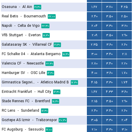
Osasuna
-
Al Ain
۱.۶۷
۳.۷۰
۴.۲۵
۲۱:۳۰
Real Betis
-
Bournemouth
۲.۴۰
۳.۵۰
۲.۵۰
۲۲:۰۰
Napoli
-
Celta de Vigo
۲.۰۴
۳.۳۰
۳.۲۰
۲۲:۳۰
VfB Stuttgart
-
Everton
۲.۰۹
۳.۵۰
۲.۹۰
۱۸:۳۰
Galatasaray SK
-
Villarreal CF
۲.۳۵
۳.۶۰
۲.۶۰
۲۱:۳۰
FC Schalke 04
-
Atalanta Bergamo
۳.۰۰
۳.۴۰
۲.۱۱
۱۸:۳۰
Valencia CF
-
Newcastle
۲.۸۰
۳.۴۰
۲.۲۰
۲۲:۳۰
Hamburger SV
-
OSC Lille
۴.۰۰
۳.۶۰
۱.۷۰
۱۶:۳۰
Gimnastica Segoviana
-
Atletico Madrid B
۴.۱۵
۳.۳۰
۱.۷۴
۱۲:۳۰
Eintracht Frankfurt
-
Hull City
۱.۶۷
۴.۳۳
۳.۶۰
۱۶:۳۰
Stade Rennes FC
-
Brentford
۲.۱۵
۳.۵۰
۲.۹۰
۱۸:۳۰
RC Lens
-
Sunderland
۲.۴۰
۳.۴۰
۲.۶۰
۱۷:۳۰
Goztepe AS Izmir
-
Trabzonspor
۳.۰۵
۳.۳۰
۲.۰۴
۲۰:۳۰
FC Augsburg
-
Sassuolo
۲.۱۰
۳.۳۰
۳.۱۰
۱۷:۰۰