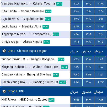
Vanraure Hachnohe FC
-
Kataller Toyama
۲.۸۰
۳.۰۵
۲.۳۸
۱۳:۰۰
Oita Trinita
-
Shonan Bellmare
۲.۸۰
۲.۹۰
۲.۴۰
۱۳:۳۰
Fujieda MYFC
-
Vegalta Sendai
۳.۴۰
۳.۲۰
۱.۹۹
۱۳:۰۰
Jubilo Iwata
-
Blaublitz Akita
۲.۴۰
۳.۰۰
۲.۷۳
۱۳:۳۰
Tegevajaro Miyazaki
-
Yokohama FC
۲.۵۰
۳.۰۵
۲.۶۰
۱۳:۳۰
Omiya Ardija
-
Albirex Niigata
۲.۰۹
۳.۲۰
۳.۱۵
۱۳:۳۰
China
Chinese Super League
میزبان
مساوی
میهمان
Yunnan Yukun FC
-
Chengdu Rongcheng FC
۳.۳۰
۳.۸۰
۱.۸۸
۱۵:۳۰
Zhejiang Professional FC
-
Wuhan Three Towns
۱.۶۹
۴.۲۰
۴.۰۰
۱۵:۰۵
Qingdao Hainiu
-
Shanghai Shenhua
۴.۷۵
۴.۳۳
۱.۵۱
۱۴:۳۰
Dalian Young Boy FC
-
Liaoning Tieren FC
۱.۶۵
۴.۰۰
۴.۳۳
۱۵:۰۵
Croatia
HNL
میزبان
مساوی
میهمان
HNK Rijeka
-
GNK Dinamo Zagreb
۳.۱۵
۳.۳۰
۲.۱۲
۱۸:۳۰