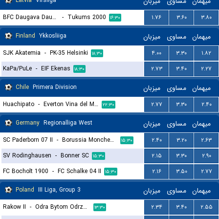
Latvia
Virsliga
میزبان
مساوی
میهمان
BFC Daugava Daugavpils
-
Tukums 2000
۱.۷۶
۳.۶۰
۳.۸۰
۱۶:۳۰
Finland
Ykkosliiga
میزبان
مساوی
میهمان
SJK Akatemia
-
PK-35 Helsinki
۴.۰۰
۳.۳۰
۱.۸۲
۱۸:۳۰
KaPa/PuLe
-
EIF Ekenas
۲.۷۳
۳.۴۰
۲.۲۷
۱۸:۳۰
Chile
Primera Division
میزبان
مساوی
میهمان
Huachipato
-
Everton Vina del Mar
۲.۷۷
۳.۳۰
۲.۴۰
۲۲:۳۰
Germany
Regionalliga West
میزبان
مساوی
میهمان
SC Paderborn 07 II
-
Borussia Monchengladbach II
۲.۴۰
۳.۲۰
۲.۶۳
۱۵:۳۰
SV Rodinghausen
-
Bonner SC
۲.۱۵
۳.۳۰
۲.۹۰
۱۵:۳۰
FC Bocholt 1900
-
FC Schalke 04 II
۲.۱۶
۳.۵۰
۲.۷۷
۱۵:۳۰
Poland
III Liga, Group 3
میزبان
مساوی
میهمان
Rakow II
-
Odra Bytom Odrzanski
۲.۳۴
۳.۴۰
۲.۵۵
۱۳:۳۰