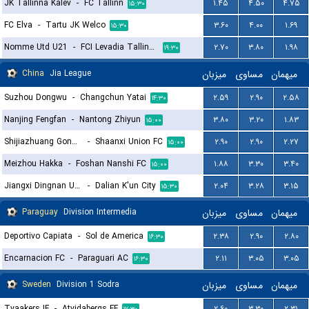
JK Tallinna Kalev
-
FC Tallinn
۱.۴۵
۴.۵۰
۴.۷۵
۱۵:۳۰
FC Elva
-
Tartu JK Welco
۳.۶۰
۴.۰۰
۱.۶۹
۱۵:۳۰
Nomme Utd U21
-
FCI Levadia Tallinn II
۲.۷۰
۳.۸۰
۱.۹۸
۱۹:۳۰
China
Jia League
میزبان
مساوی
میهمان
Suzhou Dongwu
-
Changchun Yatai
۲.۵۹
۲.۹۰
۲.۵۸
۱۴:۳۰
Nanjing Fengfan
-
Nantong Zhiyun
۳.۸۰
۳.۲۰
۱.۸۳
۱۵:۰۰
Shijiazhuang Gongfu FC
-
Shaanxi Union FC
۲.۹۰
۲.۹۰
۲.۲۷
۱۵:۰۰
Meizhou Hakka
-
Foshan Nanshi FC
۱.۸۸
۳.۳۰
۳.۴۰
۱۵:۰۰
Jiangxi Dingnan United F.C
-
Dalian K'un City
۲.۰۴
۳.۲۸
۳.۱۵
۱۵:۳۰
Paraguay
Division Intermedia
میزبان
مساوی
میهمان
Deportivo Capiata
-
Sol de America
۲.۳۸
۲.۹۰
۲.۸۰
۱۶:۳۰
Encarnacion FC
-
Paraguari AC
۲.۱۱
۳.۰۵
۳.۰۵
۱۶:۳۰
Sweden
Division 1 Sodra
میزبان
مساوی
میهمان
Tvaakers IF
-
Atvidabergs FF
۲.۶۰
۳.۳۰
۲.۳۱