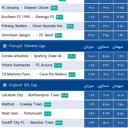
FC Anyang
-
Daejeon Citizen
۳.۱۰
۳.۲۰
۲.۲۵
۱۴:۳۰
Bucheon FC 1995
-
Gwangju FC
۱.۸۸
۳.۲۰
۴.۲۵
۱۴:۳۰
Pohang Steelers
-
Ulsan Hyundai Horang-i
۲.۷۳
۳.۲۰
۲.۵۰
۱۴:۳۰
Gimcheon Sangmu FC
-
FC Seoul
۳.۷۰
۳.۵۰
۱.۹۲
۱۴:۳۰
Portugal
Primeira Liga
میزبان
مساوی
میهمان
Estrela Amadora
-
Sporting Clube de Portugal
۱۰.۰۰
۵.۵۰
۱.۲۰
۲۳:۰۰
Vitoria Guimaraes
-
FC Arouca
۱.۸۸
۳.۴۰
۳.۸۰
۲۰:۳۰
CS Maritimo Funchal
-
Casa Pia Atletico
۲.۲۳
۳.۱۰
۳.۲۰
۱۸:۰۰
England
EFL Cup
میزبان
مساوی
میهمان
Leicester City
-
Northampton Town
۱.۲۲
۶.۰۰
۱۰.۰۰
۱۷:۳۰
Watford
-
Crawley Town
۱.۲۹
۵.۵۰
۹.۵۰
۱۷:۳۰
West Ham
-
Portsmouth
۱.۴۸
۴.۳۳
۵.۵۰
۱۷:۳۰
Cardiff City FC
-
Swindon Town
۱.۳۲
۵.۰۰
۸.۰۰
۱۷:۳۰