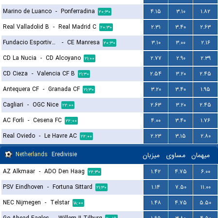
Marino de Luanco
-
Ponferradina
۴.۱۵
۳.۱۰
۱.۸۲
۲۰:۳۰
Real Valladolid B
-
Real Madrid C
۲.۳۱
۳.۴۰
۲.۶۳
۲۰:۳۰
Fundacio Esportiva Grama
-
CE Manresa
۳.۱۰
۳.۰۰
۲.۱۶
۲۰:۳۰
CD La Nucia
-
CD Alcoyano
۲.۷۷
۲.۹۰
۲.۳۹
۲۱:۰۰
CD Cieza
-
Valencia CF B
۲.۵۴
۳.۲۰
۲.۴۵
۲۱:۳۰
Antequera CF
-
Granada CF
۳.۲۰
۳.۴۰
۱.۹۵
۲۱:۳۰
Cagliari
-
OGC Nice
۲.۶۳
۳.۲۰
۲.۴۵
۲۲:۰۰
AC Forli
-
Cesena FC
۴.۰۰
۳.۴۰
۱.۷۶
۲۲:۰۰
Real Oviedo
-
Le Havre AC
۲.۲۳
۳.۱۵
۲.۸۰
۲۲:۰۰
Netherlands
Eredivisie
میزبان
مساوی
میهمان
AZ Alkmaar
-
ADO Den Haag
۱.۴۲
۴.۷۵
۶.۰۰
۲۲:۳۰
PSV Eindhoven
-
Fortuna Sittard
۱.۱۴
۷.۵۰
۱۱.۰۰
۲۱:۳۰
NEC Nijmegen
-
Telstar
۱.۴۸
۴.۷۵
۵.۵۰
۱۸:۰۰