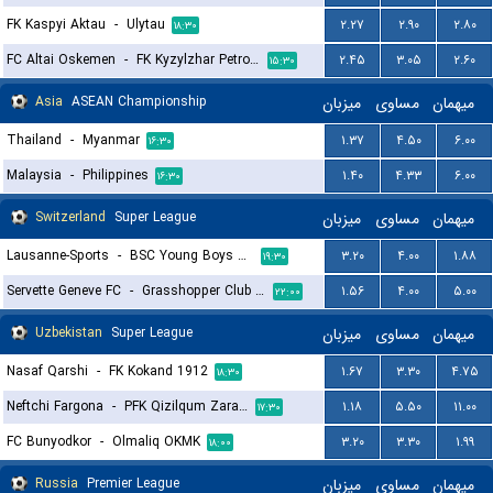
FK Kaspyi Aktau
-
Ulytau
۲.۲۷
۲.۹۰
۲.۸۰
۱۸:۳۰
FC Altai Oskemen
-
FK Kyzylzhar Petropavlovsk
۲.۴۵
۳.۰۵
۲.۶۰
۱۵:۳۰
Asia
ASEAN Championship
میزبان
مساوی
میهمان
Thailand
-
Myanmar
۱.۳۷
۴.۵۰
۶.۰۰
۱۶:۳۰
Malaysia
-
Philippines
۱.۴۰
۴.۳۳
۶.۰۰
۱۶:۳۰
Switzerland
Super League
میزبان
مساوی
میهمان
Lausanne-Sports
-
BSC Young Boys Bern
۳.۲۰
۴.۰۰
۱.۸۸
۱۹:۳۰
Servette Geneve FC
-
Grasshopper Club Zurich
۱.۵۶
۴.۰۰
۵.۰۰
۲۲:۰۰
Uzbekistan
Super League
میزبان
مساوی
میهمان
Nasaf Qarshi
-
FK Kokand 1912
۱.۶۷
۳.۳۰
۴.۷۵
۱۸:۳۰
Neftchi Fargona
-
PFK Qizilqum Zarafshon
۱.۱۸
۵.۵۰
۱۱.۰۰
۱۷:۳۰
FC Bunyodkor
-
Olmaliq OKMK
۳.۲۰
۳.۳۰
۱.۹۹
۱۸:۰۰
Russia
Premier League
میزبان
مساوی
میهمان