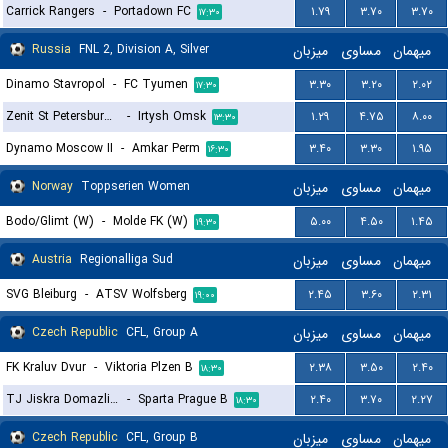
Carrick Rangers
-
Portadown FC
۱.۷۹
۳.۷۰
۳.۷۰
۱۷:۳۰
Russia
FNL 2, Division A, Silver
میزبان
مساوی
میهمان
Dinamo Stavropol
-
FC Tyumen
۳.۳۰
۳.۲۰
۲.۰۲
۱۷:۳۰
Zenit St Petersburg II
-
Irtysh Omsk
۱.۲۹
۴.۷۵
۸.۰۰
۱۳:۳۰
Dynamo Moscow II
-
Amkar Perm
۳.۴۰
۳.۳۰
۱.۹۵
۱۶:۳۰
Norway
Toppserien Women
میزبان
مساوی
میهمان
Bodo/Glimt (W)
-
Molde FK (W)
۵.۰۰
۴.۵۰
۱.۴۵
۱۹:۳۰
Austria
Regionalliga Sud
میزبان
مساوی
میهمان
SVG Bleiburg
-
ATSV Wolfsberg
۲.۴۵
۳.۶۰
۲.۳۱
۱۹:۰۰
Czech Republic
CFL, Group A
میزبان
مساوی
میهمان
FK Kraluv Dvur
-
Viktoria Plzen B
۲.۳۸
۳.۵۰
۲.۴۰
۱۸:۳۰
TJ Jiskra Domazlice
-
Sparta Prague B
۲.۴۰
۳.۷۰
۲.۲۷
۱۸:۳۰
Czech Republic
CFL, Group B
میزبان
مساوی
میهمان