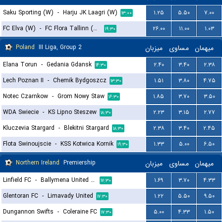
Saku Sporting (W)
-
Harju JK Laagri (W)
۱.۲۵
۵.۵۰
۷.۰۰
۱۳:۰۰
FC Elva (W)
-
FC Flora Tallinn (W)
۲۶.۰۰
۱۱.۰۰
۱.۰۳
۱۹:۳۰
Poland
III Liga, Group 2
میزبان
مساوی
میهمان
Elana Torun
-
Gedania Gdansk
۲.۴۰
۳.۴۰
۲.۳۸
۱۴:۳۰
Lech Poznan II
-
Chemik Bydgoszcz
۱.۵۱
۳.۸۰
۴.۷۵
۱۳:۳۰
Notec Czarnkow
-
Grom Nowy Staw
۱.۸۵
۳.۷۰
۳.۵۰
۱۶:۳۰
WDA Swiecie
-
KS Lipno Steszew
۲.۲۳
۳.۱۵
۲.۷۷
۱۸:۳۰
Kluczevia Stargard
-
Blekitni Stargard
۲.۳۸
۳.۴۰
۲.۴۵
۱۸:۳۰
Flota Swinoujscie
-
KSS Kotwica Kornik
۱.۳۳
۵.۰۰
۶.۵۰
۱۹:۳۰
Northern Ireland
Premiership
میزبان
مساوی
میهمان
Linfield FC
-
Ballymena United FC
۱.۶۹
۳.۷۰
۴.۳۳
۱۷:۳۰
Glentoran FC
-
Limavady United
۱.۲۲
۵.۵۰
۹.۵۰
۱۷:۳۰
Dungannon Swifts
-
Coleraine FC
۵.۰۰
۴.۳۳
۱.۵۰
۱۷:۳۰