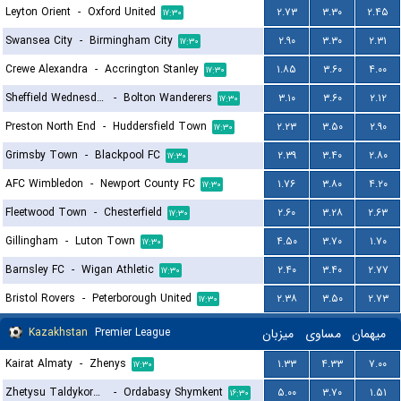
Leyton Orient
-
Oxford United
۲.۷۳
۳.۳۰
۲.۴۵
۱۷:۳۰
Swansea City
-
Birmingham City
۲.۹۰
۳.۳۰
۲.۳۱
۱۷:۳۰
Crewe Alexandra
-
Accrington Stanley
۱.۸۵
۳.۶۰
۴.۰۰
۱۷:۳۰
Sheffield Wednesday
-
Bolton Wanderers
۳.۱۰
۳.۶۰
۲.۱۲
۱۷:۳۰
Preston North End
-
Huddersfield Town
۲.۲۳
۳.۵۰
۲.۹۰
۱۷:۳۰
Grimsby Town
-
Blackpool FC
۲.۳۹
۳.۴۰
۲.۸۰
۱۷:۳۰
AFC Wimbledon
-
Newport County FC
۱.۷۶
۳.۸۰
۴.۲۰
۱۷:۳۰
Fleetwood Town
-
Chesterfield
۲.۶۰
۳.۲۸
۲.۶۳
۱۷:۳۰
Gillingham
-
Luton Town
۴.۵۰
۳.۷۰
۱.۷۰
۱۷:۳۰
Barnsley FC
-
Wigan Athletic
۲.۴۰
۳.۴۰
۲.۷۷
۱۷:۳۰
Bristol Rovers
-
Peterborough United
۲.۳۸
۳.۵۰
۲.۷۳
۱۷:۳۰
Kazakhstan
Premier League
میزبان
مساوی
میهمان
Kairat Almaty
-
Zhenys
۱.۳۳
۴.۳۳
۷.۰۰
۱۷:۳۰
Zhetysu Taldykorgan
-
Ordabasy Shymkent
۵.۰۰
۳.۷۰
۱.۵۱
۱۶:۳۰