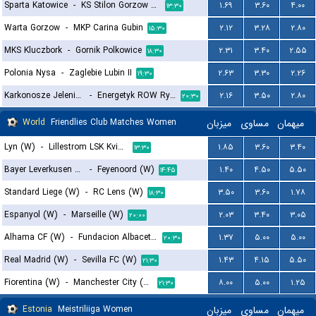
Sparta Katowice
-
KS Stilon Gorzow Wielkopolski
۱.۶۹
۳.۶۰
۴.۰۰
۱۳:۳۰
Warta Gorzow
-
MKP Carina Gubin
۲.۱۲
۳.۲۸
۲.۸۰
۱۵:۳۰
MKS Kluczbork
-
Gornik Polkowice
۲.۳۱
۳.۴۰
۲.۵۵
۱۸:۳۰
Polonia Nysa
-
Zaglebie Lubin II
۲.۶۳
۳.۳۰
۲.۲۶
۱۹:۳۰
Karkonosze Jelenia Gora
-
Energetyk ROW Rybnik
۲.۱۶
۳.۵۰
۲.۸۰
۲۰:۳۰
World
Friendlies Club Matches Women
میزبان
مساوی
میهمان
Lyn (W)
-
Lillestrom LSK Kvinner (W)
۱.۸۵
۳.۶۰
۳.۴۰
۱۳:۳۰
Bayer Leverkusen (W)
-
Feyenoord (W)
۱.۴۰
۴.۵۰
۵.۵۰
۱۴:۴۵
Standard Liege (W)
-
RC Lens (W)
۳.۵۰
۳.۶۰
۱.۷۸
۱۸:۳۰
Espanyol (W)
-
Marseille (W)
۲.۰۳
۳.۴۰
۳.۰۵
۲۰:۰۰
Alhama CF (W)
-
Fundacion Albacete (W)
۱.۳۷
۵.۰۰
۵.۰۰
۲۰:۳۰
Real Madrid (W)
-
Sevilla FC (W)
۱.۴۳
۴.۱۵
۵.۵۰
۲۱:۳۰
Fiorentina (W)
-
Manchester City (W)
۸.۰۰
۵.۰۰
۱.۲۵
۲۱:۳۰
Estonia
Meistriliiga Women
میزبان
مساوی
میهمان