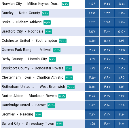
Norwich City
-
Milton Keynes Dons FC
۱.۵۶
۴.۲۰
۵.۰۰
۱۷:۳۰
Burnley
-
Notts County
۱.۴۵
۴.۳۳
۶.۵۰
۱۷:۳۰
Stoke
-
Oldham Athletic
۱.۴۲
۴.۷۵
۶.۵۰
۱۷:۳۰
Bradford City
-
Rochdale
۱.۵۷
۴.۰۰
۵.۵۰
۱۷:۳۰
Colchester United
-
Southampton
۸.۵۰
۵.۰۰
۱.۳۱
۲۰:۰۰
Queens Park Rangers
-
Millwall
۳.۰۰
۳.۴۰
۲.۲۵
۱۶:۳۰
Derby County
-
Lincoln City
۱.۹۹
۳.۶۰
۳.۳۰
۱۷:۳۰
Stockport County
-
Doncaster Rovers
۱.۶۹
۳.۸۰
۴.۵۰
۱۷:۳۰
Cheltenham Town
-
Charlton Athletic
۴.۵۰
۳.۸۰
۱.۶۵
۲۰:۰۰
Rotherham United FC
-
West Bromwich
۵.۵۰
۴.۲۰
۱.۵۱
۲۰:۰۰
Burton Albion
-
Blackburn Rovers
۳.۰۵
۳.۳۰
۲.۲۷
۱۷:۳۰
Cambridge United
-
Barnet
۱.۸۲
۳.۵۰
۴.۱۵
۱۵:۳۰
Bromley
-
Reading
۲.۲۰
۳.۳۰
۳.۱۰
۱۷:۳۰
Salford City
-
Shrewsbury Town
۱.۵۱
۴.۰۰
۶.۰۰
۱۷:۳۰