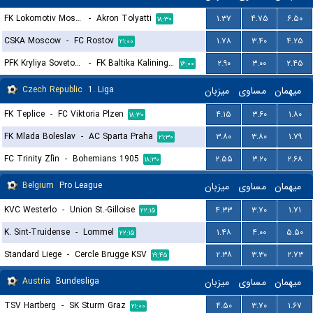
FK Lokomotiv Moscow
-
Akron Tolyatti
۱.۳۷
۴.۷۵
۶.۵۰
۱۸:۳۰
CSKA Moscow
-
FC Rostov
۱.۷۸
۳.۴۰
۴.۲۵
۲۱:۰۰
PFK Kryliya Sovetov Samara
-
FK Baltika Kaliningrad
۲.۹۰
۳.۰۰
۲.۴۵
۱۶:۰۰
Czech Republic
1. Liga
میزبان
مساوی
میهمان
FK Teplice
-
FC Viktoria Plzen
۴.۱۵
۳.۶۰
۱.۸۰
۱۸:۳۰
FK Mlada Boleslav
-
AC Sparta Praha
۳.۸۰
۳.۸۰
۱.۷۹
۲۱:۳۰
FC Trinity Zlín
-
Bohemians 1905
۲.۵۵
۳.۲۰
۲.۶۸
۱۸:۳۰
Belgium
Pro League
میزبان
مساوی
میهمان
KVC Westerlo
-
Union St.-Gilloise
۴.۳۳
۳.۷۰
۱.۷۱
۲۲:۱۵
K. Sint-Truidense
-
Lommel
۱.۴۸
۴.۰۰
۵.۵۰
۲۲:۱۵
Standard Liege
-
Cercle Brugge KSV
۲.۳۸
۳.۳۰
۲.۷۳
۱۹:۴۵
Austria
Bundesliga
میزبان
مساوی
میهمان
TSV Hartberg
-
SK Sturm Graz
۴.۵۰
۳.۷۰
۱.۶۷
۲۱:۰۰