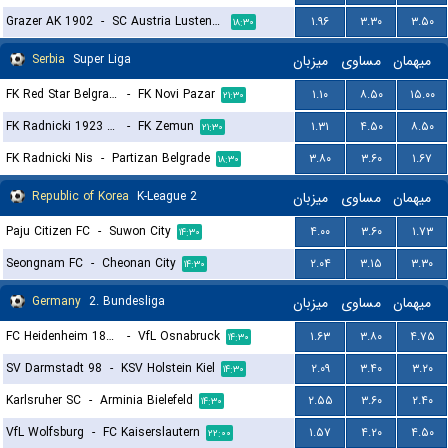
Grazer AK 1902
-
SC Austria Lustenau
۱.۹۶
۳.۳۰
۳.۵۰
۱۸:۳۰
Serbia
Super Liga
میزبان
مساوی
میهمان
FK Red Star Belgrade (Crvena Zvezda)
-
FK Novi Pazar
۱.۱۰
۸.۵۰
۱۵.۰۰
۲۱:۳۰
FK Radnicki 1923 Kragujevac
-
FK Zemun
۱.۳۱
۴.۵۰
۸.۵۰
۲۱:۳۰
FK Radnicki Nis
-
Partizan Belgrade
۳.۸۰
۳.۶۰
۱.۶۷
۱۸:۳۰
Republic of Korea
K-League 2
میزبان
مساوی
میهمان
Paju Citizen FC
-
Suwon City
۴.۰۰
۳.۶۰
۱.۷۳
۱۴:۳۰
Seongnam FC
-
Cheonan City
۲.۰۴
۳.۱۵
۳.۳۰
۱۴:۳۰
Germany
2. Bundesliga
میزبان
مساوی
میهمان
FC Heidenheim 1846
-
VfL Osnabruck
۱.۶۳
۳.۸۰
۴.۷۵
۱۴:۳۰
SV Darmstadt 98
-
KSV Holstein Kiel
۲.۰۹
۳.۴۰
۳.۲۰
۱۴:۳۰
Karlsruher SC
-
Arminia Bielefeld
۲.۵۵
۳.۶۰
۲.۴۰
۱۴:۳۰
VfL Wolfsburg
-
FC Kaiserslautern
۱.۵۷
۴.۲۰
۴.۵۰
۲۲:۰۰