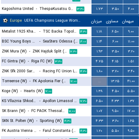
Kagoshima United
-
ThespaKusatsu Gunma
۱.۷۳
۳.۵۰
۴.۰۰
۱۳:۳۰
Europe
UEFA Champions League Women Qualification
میزبان
مساوی
میهمان
Metalist 1925 Kharkiv (W)
-
TSC Backa Topola (W)
۱.۱۸
۶.۵۰
۹.۰۰
۱۴:۳۰
BSC Young Boys Berna (W)
-
SeaSters Odessa (W)
۱.۱۴
۶.۰۰
۱۱.۰۰
۱۶:۰۰
ZNK Mura (W)
-
ZNK Hajduk Split (W)
۱.۹۳
۳.۵۰
۳.۲۰
۱۲:۳۰
FC Gintra (W)
-
Riga FC (W)
۴.۷۵
۴.۱۵
۱.۵۱
۱۳:۳۰
ZNK Sfk 2000 Sarajevo (W)
-
Racing FC Union Luxembourg (W)
۱.۸۰
۳.۷۰
۳.۴۰
۱۴:۳۰
Torreense (W)
-
FK Apolonia Fier (W)
...
۱۳.۲۵
۴۱.۰۰
۱۷:۰۰
Koge (W)
-
Hearts (W)
۱.۳۸
۴.۵۰
۵.۵۰
۱۷:۰۰
KS Vllaznia Shkoder (W)
-
Apollon Limassol FC (W)
۶.۵۰
۴.۳۳
۱.۳۷
۱۷:۳۰
SK Brann (W)
-
FC PAOK Thessaloniki (W)
۱.۰۷
۹.۵۰
۱۷.۰۰
۱۸:۰۰
SKN St. Polten (W)
-
Sporting (W)
۴.۳۳
۳.۶۰
۱.۶۵
۱۹:۳۰
FK Austria Vienna (W)
-
Farul Constanta (W)
۱.۲۰
۵.۵۰
۹.۵۰
۱۹:۳۰