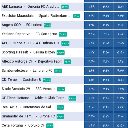
AEK Larnaca
-
Omonia FC Aradippou
۱.۴۸
۳.۸۰
۵.۰۰
۱۹:۳۰
Excelsior Maassluis
-
Sparta Rotterdam Reserves
۲.۴۰
۳.۶۰
۲.۳۶
۱۶:۰۰
Angers SCO
-
FC Lorient
۲.۹۰
۳.۳۰
۲.۱۶
۱۹:۰۰
Yeclano Deportivo
-
FC Cartagena
۳.۴۰
۳.۱۰
۲.۰۲
۲۰:۳۰
APOEL Nicosia FC
-
A.E. Kifisia F.C.
۲.۱۸
۳.۰۵
۳.۰۵
۲۰:۳۰
Sporting Hasselt
-
Belisia Bilzen
۱.۳۷
۴.۵۰
۵.۵۰
۲۰:۳۰
Atletico Astorga CF
-
Deportivo Fabril
۳.۴۰
۳.۲۰
۱.۹۷
۲۱:۰۰
Sambenedettese
-
Lanciano FC
۱.۶۹
۳.۴۰
۴.۳۳
۲۲:۰۰
CD Teruel
-
Castellon B
۱.۵۱
۳.۷۰
۵.۰۰
۲۲:۰۰
Stade Brestois 29
-
SSC Venezia
۲.۷۰
۳.۶۰
۲.۲۵
۲۰:۰۰
CF Elche Ilicitano
-
Athletic Club Torrellano
۱.۶۷
۳.۸۰
۴.۲۵
۲۰:۰۰
Real Avila
-
Unionistas de Salamanca CF
۴.۰۰
۳.۴۰
۱.۷۶
۲۱:۰۰
Gimnastic de Tarragona
-
Girona FC
۳.۳۰
۳.۳۰
۲.۰۰
۲۲:۰۰
Celta Fortuna
-
Coruxo CF
۱.۴۳
۳.۸۰
۵.۵۰
۱۲:۳۰