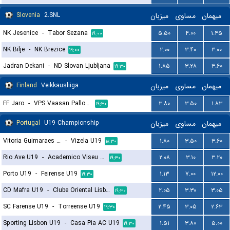
Slovenia
2.SNL
میزبان
مساوی
میهمان
NK Jesenice
-
Tabor Sezana
۵.۵۰
۴.۰۰
۱.۴۵
۱۹:۰۰
NK Bilje
-
NK Brezice
۲.۰۰
۳.۴۰
۳.۰۰
۱۹:۰۰
Jadran Dekani
-
ND Slovan Ljubljana
۱.۸۵
۳.۲۸
۳.۶۰
۱۹:۳۰
Finland
Veikkausliiga
میزبان
مساوی
میهمان
FF Jaro
-
VPS Vaasan Palloseura
۳.۸۰
۳.۵۰
۱.۸۳
۱۹:۳۰
Portugal
U19 Championship
میزبان
مساوی
میهمان
Vitoria Guimaraes U19
-
Vizela U19
۱.۸۰
۳.۵۰
۳.۶۰
۱۸:۳۰
Rio Ave U19
-
Academico Viseu U19
۲.۰۸
۳.۱۰
۳.۲۰
۱۹:۳۰
Porto U19
-
Feirense U19
۱.۱۳
۷.۰۰
۱۲.۰۰
۱۹:۳۰
CD Mafra U19
-
Clube Oriental Lisboa U19
۲.۰۵
۳.۳۰
۳.۰۵
۱۹:۳۰
SC Farense U19
-
Torreense U19
۲.۴۵
۳.۰۵
۲.۶۳
۱۹:۳۰
Sporting Lisbon U19
-
Casa Pia AC U19
۱.۵۱
۳.۸۰
۵.۰۰
۱۹:۳۰