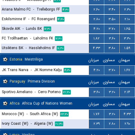
۱۷:۳۰
Ariana Malmo FC
-
Trelleborgs FF
۲.۶۰
۳.۴۰
۲.۳۰
۱۴:۳۰
Eskilsminne IF
-
FC Rosengard
۲.۸۰
۳.۵۰
۲.۱۰
۱۴:۳۰
Skovde AIK
-
Lunds BK
۴.۲۰
۳.۷۰
۱.۶۵
۱۷:۳۰
FC Trollhaettan
-
Laholms FK
۱.۸۲
۳.۶۰
۳.۳۰
۱۷:۳۰
Utsiktens BK
-
Hassleholms IF
۴.۳۳
۳.۸۰
۱.۵۹
۱۸:۳۰
Estonia
Meistriliiga
میزبان
مساوی
میهمان
JK Trans Narva
-
JK Nomme Kalju
۴.۲۰
۳.۷۰
۱.۶۷
۱۹:۳۰
Paraguay
Primera Division
میزبان
مساوی
میهمان
Sportivo Ameliano
-
Cerro Porteno
۳.۶۰
۳.۲۰
۲.۱۴
۲۲:۳۰
Africa
Africa Cup of Nations Women
میزبان
مساوی
میهمان
Morocco (W)
-
South Africa (W)
۱.۷۶
۳.۲۰
۴.۳۳
۲۳:۳۰
Ivory Coast (W)
-
Algeria (W)
۲.۳۹
۲.۸۰
۲.۹۰
۲۰:۳۰