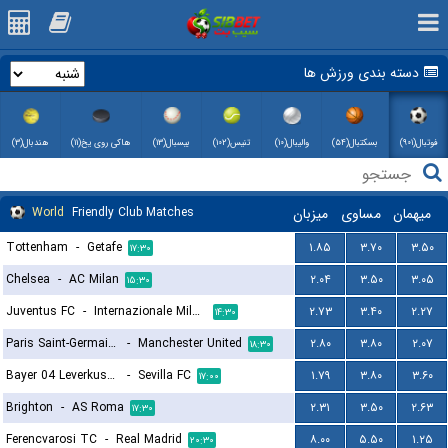
دسته بندی ورزش ها
فوتبال(۹۰۱)
بسکتبال(۵۴)
والیبال(۱۰)
تنیس(۱۰۲)
بیسبال(۱۳)
هاکی روی یخ(۱۱)
هندبال(۳)
World
Friendly Club Matches
میزبان
مساوی
میهمان
Tottenham
-
Getafe
۱.۸۵
۳.۷۰
۳.۵۰
۱۷:۳۰
Chelsea
-
AC Milan
۲.۰۴
۳.۵۰
۳.۰۵
۱۵:۳۰
Juventus FC
-
Internazionale Milano
۲.۷۳
۳.۴۰
۲.۲۷
۱۴:۳۰
Paris Saint-Germain FC
-
Manchester United
۲.۸۰
۳.۸۰
۲.۰۷
۱۸:۳۰
Bayer 04 Leverkusen
-
Sevilla FC
۱.۷۹
۳.۸۰
۳.۶۰
۱۷:۰۰
Brighton
-
AS Roma
۲.۳۱
۳.۵۰
۲.۶۳
۱۷:۳۰
Ferencvarosi TC
-
Real Madrid
۸.۰۰
۵.۵۰
۱.۲۵
۲۰:۳۰