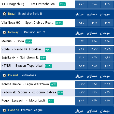
1.FC Magdeburg
-
TSV Eintracht Braunschweig
۱.۷۶
۳.۸۰
۴.۲۰
۱۴:۳۰
Brazil
Brasileiro Serie B
میزبان
مساوی
میهمان
Vila Nova GO
-
Sport Club do Recife
۲.۲۵
۳.۰۰
۳.۲۰
۲۲:۳۰
Norway
3. Division avd. 2
میزبان
مساوی
میهمان
Melhus
-
Orkla
۱.۱۶
۶.۵۰
۹.۵۰
۱۵:۳۰
Volda
-
Nardo FK Trondheim
۱.۴۸
۴.۳۳
۴.۷۵
۱۴:۳۰
Spjelkavik
-
Strindheim IL
۲.۱۲
۳.۷۰
۲.۶۳
۱۷:۳۰
NTNUI
-
Byasen Toppfotball
۲.۷۳
۳.۸۰
۲.۰۳
۲۰:۳۰
Poland
Ekstraklasa
میزبان
مساوی
میهمان
Korona Kielce
-
Legia Warszawa
۲.۷۳
۳.۱۵
۲.۴۵
۲۱:۴۵
Radomiak Radom
-
KS Gornik Zabrze
۲.۷۳
۳.۳۰
۲.۴۰
۱۶:۱۵
Pogon Szczecin
-
Motor Lublin
۲.۰۲
۳.۴۰
۳.۳۰
۱۹:۰۰
Canada
Premier League
میزبان
مساوی
میهمان