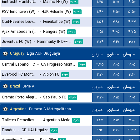
Eintracht Frankfurt (W)
-
Malmo FF (W)
۱.۲۵
۵.۰۰
۸.۵۰
۲۰:۳۰
PSV Eindhoven (W)
-
HJK Helsinki (W)
۱.۴۲
۴.۵۰
۵.۵۰
۲۰:۳۰
Oud-Heverlee Leuven (W)
-
Fenerbahce (W)
۱.۵۹
۳.۸۰
۴.۳۳
۲۱:۳۰
Ajax Amsterdam (W)
-
Rangers (W)
۱.۵۱
۴.۲۵
۴.۷۵
۲۲:۰۰
Juventus FC (W)
-
Hammarby IF DFF (W)
۲.۰۴
۳.۴۰
۳.۰۰
۲۲:۳۰
Uruguay
Liga AUF Uruguaya
میزبان
مساوی
میهمان
Central Espanol FC
-
CA Progreso Montevideo
۲.۴۵
۳.۰۵
۳.۰۵
۱۷:۳۰
Liverpool FC Montevideo
-
Albion FC
۲.۲۰
۳.۰۵
۳.۶۰
۲۱:۳۰
Brazil
Serie A
میزبان
مساوی
میهمان
Gremio Porto Alegrense RS
-
Sao Paulo FC
۲.۳۰
۳.۱۵
۳.۰۵
۲۲:۳۰
Argentina
Primera B Metropolitana
میزبان
مساوی
میهمان
Talleres Remedios Escalada
-
Argentino Merlo
۱.۶۷
۳.۱۵
۵.۰۰
۲۱:۳۰
Flandria
-
CD UAI Urquiza
۱.۹۶
۲.۷۰
۴.۳۳
۲۱:۳۰