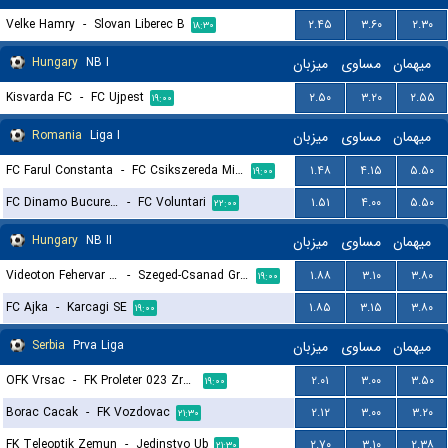
Velke Hamry
-
Slovan Liberec B
۲.۴۵
۳.۶۰
۲.۳۰
۱۸:۳۰
Hungary
NB I
میزبان
مساوی
میهمان
Kisvarda FC
-
FC Ujpest
۲.۵۰
۳.۲۰
۲.۵۵
۱۹:۰۰
Romania
Liga I
میزبان
مساوی
میهمان
FC Farul Constanta
-
FC Csikszereda Miercurea Ciuc
۱.۴۸
۴.۱۵
۵.۵۰
۱۹:۰۰
FC Dinamo Bucuresti
-
FC Voluntari
۱.۵۱
۴.۰۰
۵.۵۰
۲۲:۰۰
Hungary
NB II
میزبان
مساوی
میهمان
Videoton Fehervar FC
-
Szeged-Csanad Grosics
۱.۸۸
۳.۱۰
۳.۸۰
۱۹:۰۰
FC Ajka
-
Karcagi SE
۱.۸۵
۳.۱۵
۳.۸۰
۱۹:۰۰
Serbia
Prva Liga
میزبان
مساوی
میهمان
OFK Vrsac
-
FK Proleter 023 Zrenjanin
۲.۰۱
۳.۰۰
۳.۵۰
۱۹:۰۰
Borac Cacak
-
FK Vozdovac
۲.۱۲
۳.۰۰
۳.۲۰
۲۱:۳۰
FK Teleoptik Zemun
-
Jedinstvo Ub
۲.۷۰
۳.۱۰
۲.۳۸
۲۱:۳۰