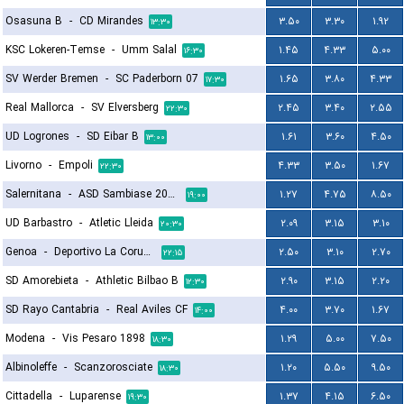
Osasuna B
-
CD Mirandes
۳.۵۰
۳.۳۰
۱.۹۲
۱۳:۳۰
KSC Lokeren-Temse
-
Umm Salal
۱.۴۵
۴.۳۳
۵.۰۰
۱۶:۳۰
SV Werder Bremen
-
SC Paderborn 07
۱.۶۵
۳.۸۰
۴.۳۳
۱۷:۳۰
Real Mallorca
-
SV Elversberg
۲.۴۵
۳.۴۰
۲.۵۵
۲۲:۳۰
UD Logrones
-
SD Eibar B
۱.۶۱
۳.۶۰
۴.۵۰
۱۳:۰۰
Livorno
-
Empoli
۴.۳۳
۳.۵۰
۱.۶۷
۲۲:۳۰
Salernitana
-
ASD Sambiase 2023
۱.۲۷
۴.۷۵
۸.۵۰
۱۹:۰۰
UD Barbastro
-
Atletic Lleida
۲.۰۹
۳.۱۵
۳.۱۰
۲۰:۳۰
Genoa
-
Deportivo La Coruna
۲.۵۰
۳.۱۰
۲.۷۰
۲۲:۱۵
SD Amorebieta
-
Athletic Bilbao B
۲.۹۰
۳.۱۵
۲.۲۰
۱۲:۳۰
SD Rayo Cantabria
-
Real Aviles CF
۴.۰۰
۳.۷۰
۱.۶۷
۱۴:۰۰
Modena
-
Vis Pesaro 1898
۱.۲۹
۵.۰۰
۷.۵۰
۱۸:۳۰
Albinoleffe
-
Scanzorosciate
۱.۲۰
۵.۵۰
۹.۵۰
۱۸:۳۰
Cittadella
-
Luparense
۱.۳۷
۴.۱۵
۶.۵۰
۱۹:۳۰