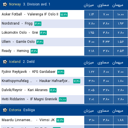
Norway
3. Division avd. 1
میزبان
مساوی
میهمان
Asker Fotball
-
Valerenga IF Oslo II
۱.۱۴
۷.۰۰
۱۰.۰۰
۱۵:۳۰
Nordstrand
-
Frigg
۲.۸۰
۳.۸۰
۱.۹۳
۱۴:۳۰
Lokomotiv Oslo
-
Grei
۱.۹۵
۳.۸۰
۲.۸۰
۱۴:۳۰
Ullern
-
Gamle Oslo
۴.۰۰
۴.۳۳
۱.۵۶
۱۴:۳۰
Ready
-
Heming
۲.۱۸
۳.۷۰
۲.۵۴
۱۴:۳۰
Iceland
2. Deild
میزبان
مساوی
میهمان
Fjolnir Reykjavik
-
KFG Gardabaer
۱.۲۲
۶.۰۰
۷.۰۰
۱۷:۳۰
Knattspyrnufelag Austfjarda
-
Haukar Hafnarfjordur
۳.۲۰
۴.۰۰
۱.۸۰
۱۷:۳۰
Dalvik/Reynir
-
Kari Akranes
۲.۰۵
۳.۷۰
۲.۸۰
۱۹:۳۰
Hviti Riddarinn
-
IF Magni Grenivik
۲.۰۱
۳.۸۰
۲.۸۰
۲۰:۰۰
Estonia
Esiliiga
میزبان
مساوی
میهمان
Maardu Linnameeskond FC
-
Viimsi JK
۳.۱۰
۳.۸۰
۱.۸۸
۱۵:۳۰