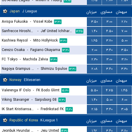
Go Ahead Eagles
-
Willem II Tilburg
۱.۶۵
۳.۸۰
۴.۵۰
۲۰:۱۵
Japan
J League
میزبان
مساوی
میهمان
Avispa Fukuoka
-
Vissel Kobe
۳.۵۰
۳.۰۰
۲.۲۰
۱۳:۳۰
Sanfrecce Hiroshima
-
Jef United Ichihara Chiba
۱.۴۰
۴.۵۰
۷.۰۰
۱۳:۴۵
Kashiwa Reysol
-
Mito HollyHock
۱.۶۵
۳.۷۰
۵.۰۰
۱۳:۳۰
Cerezo Osaka
-
Fagiano Okayama
۲.۰۰
۳.۴۰
۳.۵۰
۱۳:۳۰
FC Tokyo
-
Machida Zelvia
۲.۳۰
۳.۰۰
۳.۲۰
۱۳:۳۰
Nagoya Grampus Eight
-
Shimizu S-pulse
۲.۰۸
۳.۴۰
۳.۳۰
۱۳:۳۰
Norway
Eliteserien
میزبان
مساوی
میهمان
Valerenga IF Oslo
-
FK Bodo Glimt
۵.۵۰
۴.۷۵
۱.۴۵
۱۵:۳۰
Viking Stavanger
-
Sarpsborg 08
۱.۴۰
۵.۰۰
۶.۰۰
۱۷:۳۰
IK Start Kristiansand
-
Fredrikstad FK
۲.۱۵
۳.۴۰
۳.۰۵
۱۹:۳۰
Republic of Korea
K-League 1
میزبان
مساوی
میهمان
Jeonbuk Hyundai Motors FC
-
Jeju United
۱.۹۲
۳.۴۰
۳.۸۰
۱۴:۳۰