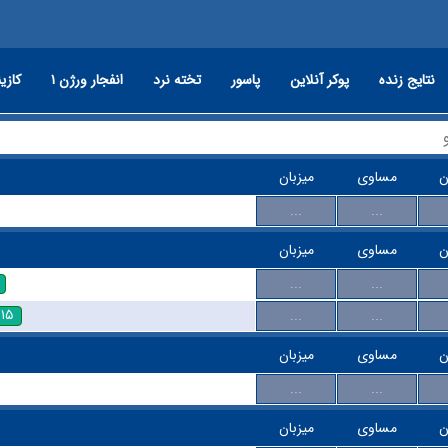
نتایج زنده
پوکر آنلاین
پاسور
تخته نرد
انفجار ورژن ۱
کازین
ن
مساوی
میزبان
...
...
ن
مساوی
میزبان
...
...
:۱۵
...
...
ن
مساوی
میزبان
...
...
ن
مساوی
میزبان