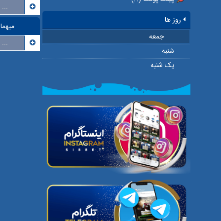
...
روز ها
میهما
جمعه
...
شنبه
یک شنبه