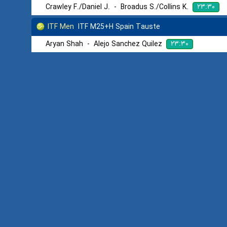
۲۳:۳۰
Crawley F./Daniel J.
-
Broadus S./Collins K.
ITF Men
ITF M25+H Spain Tauste
۲۳:۳۰
Aryan Shah
-
Alejo Sanchez Quilez