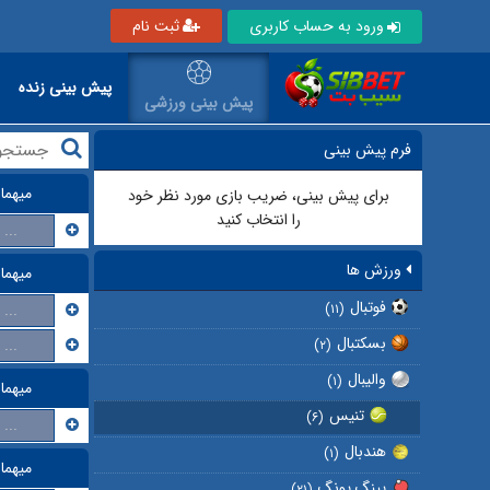
ورود به حساب کاربری
ثبت نام
پیش بینی زنده
پیش بینی ورزشی
فرم پیش بینی
میهما
برای پیش بینی، ضریب بازی مورد نظر خود
را انتخاب کنید
...
ورزش ها
میهما
فوتبال
...
(۱۱)
بسکتبال
...
(۲)
والیبال
(۱)
میهما
تنیس
(۶)
...
هندبال
(۱)
میهما
پینگ پونگ
(۲۱)