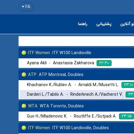
FA
و آنلاین
پشتیبانی
راهنما
ITF Women
ITF W100 Landisville
۲۲:۴۰
Ayana Akli
-
Anastasia Zakharova
ATP
ATP Montreal, Doubles
۲۳:۱۰
Khachanov K./Rublev A.
-
Arnaldi M./Musetti L.
۲۳
Darderi L./Tabilo A.
-
Rinderknech A./Vacherot V.
WTA
WTA Toronto, Doubles
۲۳:۱۵
Guo H./Mladenovic K.
-
Routliffe E./Sutjiadi A.
ITF Women
ITF W100 Landisville, Doubles