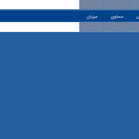
...
...
ن
مساوی
میزبان
...
...