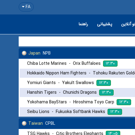
FA
و آنلاین
پشتیبانی
راهنما
Japan
NPB
۱۲:۳۰
Chiba Lotte Marines
-
Orix Buffaloes
Hokkaido Nippon Ham Fighters
-
Tohoku Rakuten Gold
۱۲:۳۰
Yomiuri Giants
-
Yakult Swallows
۱۲:۳۰
Hanshin Tigers
-
Chunichi Dragons
۱۲:۳۰
Yokohama BayStars
-
Hiroshima Toyo Carp
۱۲:۳۰
Seibu Lions
-
Fukuoka Softbank Hawks
Taiwan
CPBL
۱۴:۰۵
TSG Hawks
-
Citic Brothers Elephants