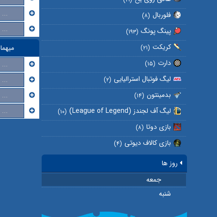
...
فلوربال
(۸)
...
پینگ پونگ
(۱۹۳)
کریکت
میهما
(۲۱)
دارت
...
(۱۵)
لیگ فوتبال استرالیایی
...
(۲)
بدمینتون
...
(۱۴)
لیگ آف لجندز (League of Legend)
...
(۱۰)
بازی دوتا
(۸)
بازی کالاف دیوتی
(۴)
روز ها
جمعه
شنبه