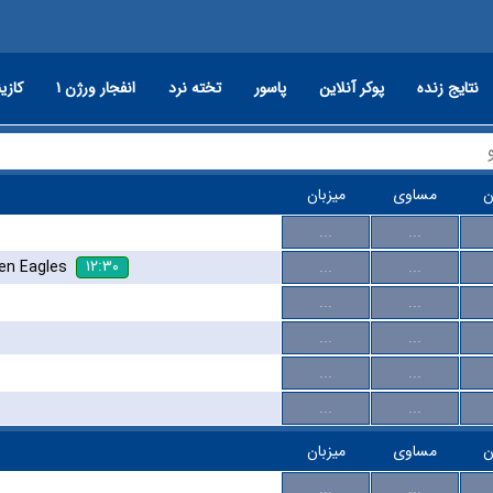
نتایج زنده
پوکر آنلاین
پاسور
تخته نرد
انفجار ورژن ۱
کازین
ن
مساوی
میزبان
...
...
۱۲:۳۰
en Eagles
...
...
...
...
...
...
...
...
...
...
ن
مساوی
میزبان
...
...