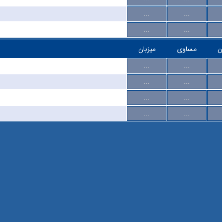
...
...
...
...
ن
مساوی
میزبان
...
...
...
...
...
...
...
...