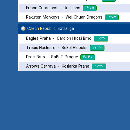
۱۴:۰۵
Fubon Guardians
-
Uni Lions
۱۴:۰۵
Rakuten Monkeys
-
Wei-Chuan Dragons
Czech Republic
Extraliga
۲۰:۳۰
Eagles Praha
-
Cardion Hrosi Brno
۲۰:۳۰
Trebic Nuclears
-
Sokol Hluboka
۲۰:۳۰
Draci Brno
-
SaBaT Prague
۲۰:۳۰
Arrows Ostrava
-
Kotlarka Praha