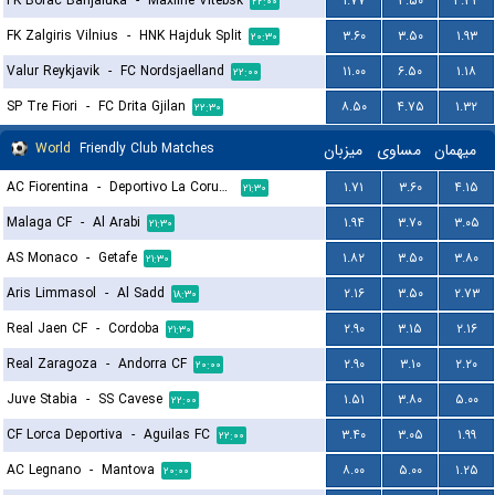
FK Borac Banjaluka
-
Maxline Vitebsk
۱.۷۷
۳.۵۰
۴.۳۳
۲۲:۰۰
FK Zalgiris Vilnius
-
HNK Hajduk Split
۳.۶۰
۳.۵۰
۱.۹۳
۲۰:۳۰
Valur Reykjavik
-
FC Nordsjaelland
۱۱.۰۰
۶.۵۰
۱.۱۸
۲۲:۰۰
SP Tre Fiori
-
FC Drita Gjilan
۸.۵۰
۴.۷۵
۱.۳۲
۲۲:۳۰
World
Friendly Club Matches
میزبان
مساوی
میهمان
AC Fiorentina
-
Deportivo La Coruna
۱.۷۱
۳.۶۰
۴.۱۵
۲۱:۳۰
Malaga CF
-
Al Arabi
۱.۹۴
۳.۷۰
۳.۰۵
۲۱:۳۰
AS Monaco
-
Getafe
۱.۸۲
۳.۵۰
۳.۸۰
۲۱:۳۰
Aris Limmasol
-
Al Sadd
۲.۱۶
۳.۵۰
۲.۷۳
۱۸:۳۰
Real Jaen CF
-
Cordoba
۲.۹۰
۳.۱۵
۲.۱۶
۲۱:۳۰
Real Zaragoza
-
Andorra CF
۲.۹۰
۳.۱۰
۲.۲۰
۲۰:۰۰
Juve Stabia
-
SS Cavese
۱.۵۱
۳.۸۰
۵.۰۰
۲۲:۰۰
CF Lorca Deportiva
-
Aguilas FC
۳.۴۰
۳.۰۵
۱.۹۹
۲۲:۰۰
AC Legnano
-
Mantova
۸.۰۰
۵.۰۰
۱.۲۵
۲۰:۰۰