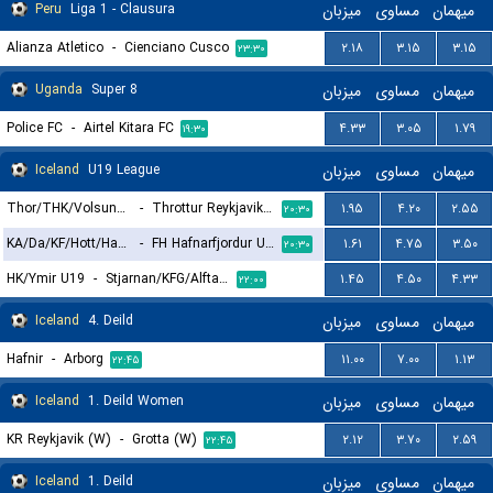
Peru
Liga 1 - Clausura
میزبان
مساوی
میهمان
Alianza Atletico
-
Cienciano Cusco
۲.۱۸
۳.۱۵
۳.۱۵
۲۳:۳۰
Uganda
Super 8
میزبان
مساوی
میهمان
Police FC
-
Airtel Kitara FC
۴.۳۳
۳.۰۵
۱.۷۹
۱۹:۳۰
Iceland
U19 League
میزبان
مساوی
میهمان
Thor/THK/Volsungur U19
-
Throttur Reykjavik U19
۱.۹۵
۴.۲۰
۲.۵۵
۲۰:۳۰
KA/Da/KF/Hott/Ham U19
-
FH Hafnarfjordur U19
۱.۶۱
۴.۷۵
۳.۵۰
۲۰:۳۰
HK/Ymir U19
-
Stjarnan/KFG/Alftanes U19
۱.۴۵
۴.۵۰
۴.۳۳
۲۲:۰۰
Iceland
4. Deild
میزبان
مساوی
میهمان
Hafnir
-
Arborg
۱۱.۰۰
۷.۰۰
۱.۱۳
۲۲:۴۵
Iceland
1. Deild Women
میزبان
مساوی
میهمان
KR Reykjavik (W)
-
Grotta (W)
۲.۱۲
۳.۷۰
۲.۵۹
۲۲:۴۵
Iceland
1. Deild
میزبان
مساوی
میهمان