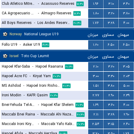
Club Atletico Mitre Reserves
-
Acassuso Reserves
۱.۹۶
۳.۱۰
۳.۴۰
۱۸:۳۰
CA Agropecuario Reserves
-
Almagro Reserves
۱.۸۰
۳.۲۰
۳.۸۰
۱۸:۳۰
All Boys Reserves
-
Los Andes Reserves
۱.۷۶
۳.۲۸
۴.۰۰
۲۰:۳۰
Norway
National League U19
میزبان
مساوی
میهمان
Follo U19
-
Asker U19
۱.۲۰
۶.۵۰
۶.۵۰
۱۹:۳۰
Israel
Toto Cup Leumit
میزبان
مساوی
میهمان
Hapoel Kfar-Saba
-
Hapoel Raanana
۲.۱۰
۳.۲۰
۳.۰۵
۲۰:۳۰
Hapoel Acre FC
-
Kiryat Yam
۳.۰۰
۳.۳۰
۲.۰۳
۲۰:۳۰
MS Ashdod
-
Hapoel Ironi Rishon Lezion
۱.۵۱
۳.۸۰
۵.۰۰
۲۰:۳۰
Ironi Modiin
-
KAFR Qasim
۲.۷۷
۲.۹۰
۲.۳۹
۲۰:۳۰
Bnei-Yehuda Tel-Aviv
-
Hapoel Kfar Shelem
۱.۶۹
۳.۶۰
۴.۰۰
۲۰:۳۰
Maccabi Bnei Raina
-
Maccabi Ahi Nazareth FC
۲.۱۱
۳.۲۸
۲.۹۰
۲۰:۳۰
Maccabi Ironi Kiryat Gat
-
Maccabi Yafo Kabilyo
۲.۵۴
۳.۱۵
۲.۴۰
۲۰:۳۰
Hapoel Afula
-
Maccabi Herzliya
۳.۷۰
۳.۵۰
۱.۷۶
۲۰:۳۰