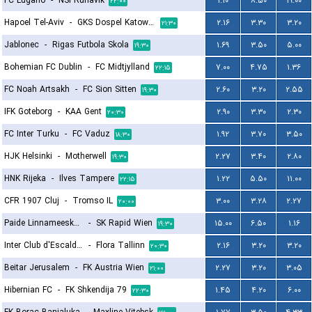
FC Lugano
-
NSI Runavík
۱.۱۰
۸.۵۰
۱۹.۰۰
۲۲:۰۰
Hapoel Tel-Aviv
-
GKS Dospel Katowice
۲.۱۶
۳.۳۰
۳.۲۰
۲۱:۳۰
Jablonec
-
Rigas Futbola Skola
۱.۶۹
۳.۵۰
۵.۰۰
۱۹:۳۰
Bohemian FC Dublin
-
FC Midtjylland
۷.۰۰
۴.۷۵
۱.۳۶
۲۲:۱۵
FC Noah Artsakh
-
FC Sion Sitten
۲.۶۰
۳.۲۰
۲.۵۵
۱۹:۳۰
IFK Goteborg
-
KAA Gent
۲.۹۰
۳.۳۰
۲.۳۰
۲۰:۳۰
FC Inter Turku
-
FC Vaduz
۱.۹۲
۳.۷۰
۳.۵۰
۱۸:۳۰
HJK Helsinki
-
Motherwell
۲.۲۷
۳.۴۰
۲.۸۰
۱۹:۳۰
HNK Rijeka
-
Ilves Tampere
۱.۲۲
۵.۵۰
۱۱.۰۰
۲۲:۱۵
CFR 1907 Cluj
-
Tromso IL
۳.۰۰
۳.۲۸
۲.۲۷
۲۰:۰۰
Paide Linnameeskond
-
SK Rapid Wien
۱۵.۰۰
۶.۵۰
۱.۱۶
۱۹:۳۰
Inter Club d'Escaldes
-
Flora Tallinn
۲.۱۶
۳.۲۰
۳.۲۰
۲۰:۳۰
Beitar Jerusalem
-
FK Austria Wien
۲.۲۷
۳.۲۰
۳.۰۵
۲۱:۰۰
Hibernian FC
-
FK Shkendija 79
۱.۴۵
۴.۲۰
۶.۰۰
۲۲:۳۰