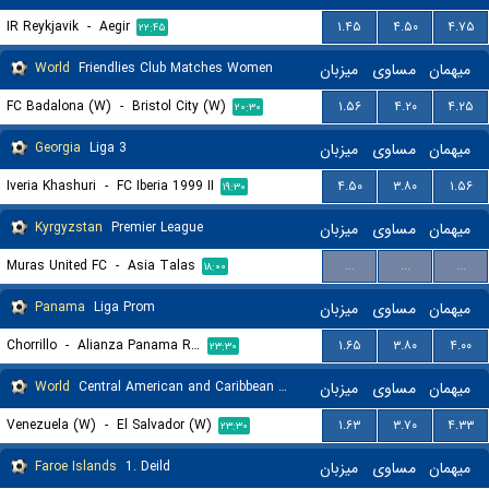
IR Reykjavik
-
Aegir
۱.۴۵
۴.۵۰
۴.۷۵
۲۲:۴۵
World
Friendlies Club Matches Women
میزبان
مساوی
میهمان
FC Badalona (W)
-
Bristol City (W)
۱.۵۶
۴.۲۰
۴.۲۵
۲۰:۳۰
Georgia
Liga 3
میزبان
مساوی
میهمان
Iveria Khashuri
-
FC Iberia 1999 II
۴.۵۰
۳.۸۰
۱.۵۶
۱۹:۳۰
Kyrgyzstan
Premier League
میزبان
مساوی
میهمان
Muras United FC
-
Asia Talas
...
...
...
۱۸:۰۰
Panama
Liga Prom
میزبان
مساوی
میهمان
Chorrillo
-
Alianza Panama Reserves
۱.۶۵
۳.۸۰
۴.۰۰
۲۳:۳۰
World
Central American and Caribbean Games Women
میزبان
مساوی
میهمان
Venezuela (W)
-
El Salvador (W)
۱.۶۳
۳.۷۰
۴.۳۳
۲۳:۳۰
Faroe Islands
1. Deild
میزبان
مساوی
میهمان