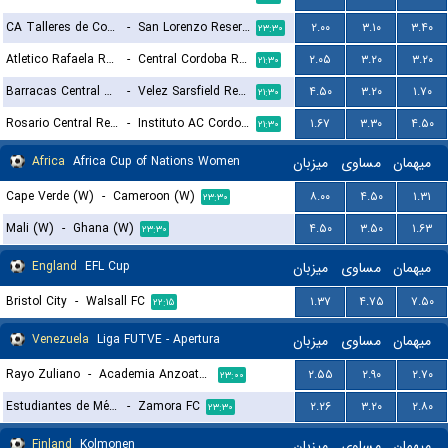
CA Talleres de Cordoba Reserves
-
San Lorenzo Reserves
۲.۰۰
۳.۱۰
۳.۴۰
۲۳:۳۰
Atletico Rafaela Reserves
-
Central Cordoba Reserves
۲.۰۵
۳.۲۰
۳.۲۰
۲۱:۳۰
Barracas Central Reserves
-
Velez Sarsfield Reserves
۴.۵۰
۳.۲۰
۱.۷۰
۲۱:۳۰
Rosario Central Reserves
-
Instituto AC Cordoba Reserves
۱.۶۷
۳.۳۰
۴.۵۰
۲۱:۳۰
Africa
Africa Cup of Nations Women
میزبان
مساوی
میهمان
Cape Verde (W)
-
Cameroon (W)
۸.۰۰
۴.۵۰
۱.۳۱
۲۳:۳۰
Mali (W)
-
Ghana (W)
۴.۵۰
۳.۵۰
۱.۶۳
۲۳:۳۰
England
EFL Cup
میزبان
مساوی
میهمان
Bristol City
-
Walsall FC
۱.۳۷
۴.۷۵
۷.۵۰
۲۲:۱۵
Venezuela
Liga FUTVE - Apertura
میزبان
مساوی
میهمان
Rayo Zuliano
-
Academia Anzoategui
۲.۵۵
۲.۹۰
۲.۷۰
۲۳:۰۰
Estudiantes de Mérida
-
Zamora FC
۲.۲۶
۳.۲۰
۲.۸۰
۲۳:۳۰
Finland
Kolmonen
میزبان
مساوی
میهمان