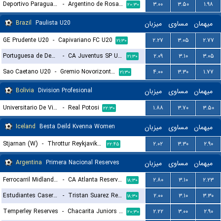
Deportivo Paraguayo Reserves
-
Argentino de Rosario Reserves
۳.۰۰
۳.۵۰
۱.۹۸
۲۰:۳۰
Brazil
Paulista U20
میزبان
مساوی
میهمان
GE Prudente U20
-
Capivariano FC U20
۲.۲۷
۳.۰۵
۲.۷۷
۲۱:۳۰
Portuguesa de Desportos U20
-
CA Juventus SP U20
۲.۰۹
۳.۱۰
۳.۰۵
۲۱:۳۰
Sao Caetano U20
-
Gremio Novorizontino U20
۴.۰۰
۳.۳۰
۱.۷۷
۲۱:۳۰
Bolivia
Division Profesional
میزبان
مساوی
میهمان
Universitario De Vinto
-
Real Potosi
۱.۸۸
۳.۷۰
۳.۵۰
۲۲:۳۰
Iceland
Besta Deild Kvenna Women
میزبان
مساوی
میهمان
Stjarnan (W)
-
Throttur Reykjavik (W)
۲.۰۲
۳.۳۰
۲.۹۰
۲۲:۴۵
Argentina
Primera Nacional Reserves
میزبان
مساوی
میهمان
Ferrocarril Midland Reserves
-
CA Atlanta Reserves
۲.۸۰
۳.۱۰
۲.۲۳
۱۸:۳۰
Estudiantes Caseros Reserves
-
Tristan Suarez Reserves
۲.۰۰
۳.۱۰
۳.۳۰
۱۸:۳۰
Temperley Reserves
-
Chacarita Juniors Reserves
۲.۲۲
۳.۰۰
۲.۹۰
۲۰:۳۰