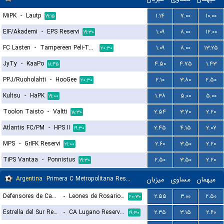
MiPK
-
Lautp
۱.۱۴
۷.۰۰
۱۰.۰۰
۱۹:۱۵
EIF/Akademi
-
EPS Reservi
۱.۰۹
۸.۰۰
۱۲.۰۰
۱۹:۳۰
FC Lasten
-
Tampereen Peli-Toverit
۱.۰۹
۸.۰۰
۱۳.۲۵
۲۰:۳۰
JyTy
-
KaaPo
۴.۵۰
۴.۷۵
۱.۴۳
۱۸:۴۵
PPJ/Ruoholahti
-
HooGee
۲.۱۰
۳.۸۰
۲.۵۰
۲۰:۳۰
Kultsu
-
HaPK
۱.۳۸
۵.۰۰
۵.۰۰
۱۹:۰۰
Toolon Taisto
-
Valtti
۲.۵۴
۳.۷۰
۲.۲۰
۱۸:۳۰
Atlantis FC/PM
-
HPS II
۲.۴۵
۴.۱۵
۲.۰۷
۱۹:۳۰
MPS
-
GrIFK Reservi
۲.۶۰
۳.۵۰
۲.۲۰
۲۱:۰۰
TiPS Vantaa
-
Ponnistus
۲.۵۰
۳.۵۰
۲.۲۰
۱۹:۳۰
Argentina
Primera C Metropolitana Reserves
میزبان
مساوی
میهمان
Defensores de Cambaceres Reserves
-
Leones de Rosario Reserves
۲.۵۵
۳.۰۰
۲.۵۰
۲۰:۳۰
Estrella del Sur Reserves
-
CA Lugano Reserves
۲.۳۵
۳.۱۵
۲.۶۰
۱۹:۳۰