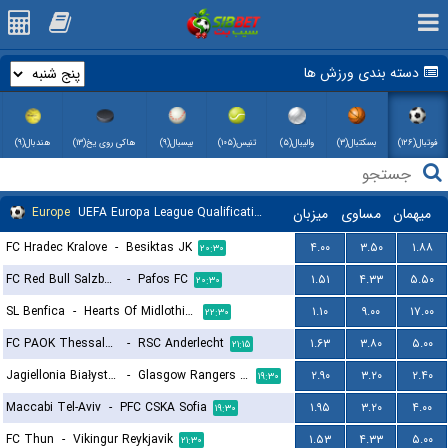
دسته بندی ورزش ها
فوتبال(۱۲۶)
بسکتبال(۳)
والیبال(۵)
تنیس(۱۰۵)
بیسبال(۹)
هاکی روی یخ(۱۳)
هندبال(۹)
Europe
UEFA Europa League Qualification
میزبان
مساوی
میهمان
FC Hradec Kralove
-
Besiktas JK
۴.۰۰
۳.۵۰
۱.۸۸
۲۰:۳۰
FC Red Bull Salzburg
-
Pafos FC
۱.۵۱
۴.۳۳
۵.۵۰
۲۰:۳۰
SL Benfica
-
Hearts Of Midlothian FC
۱.۱۰
۹.۰۰
۱۷.۰۰
۲۲:۳۰
FC PAOK Thessaloniki
-
RSC Anderlecht
۱.۶۳
۳.۸۰
۵.۰۰
۲۱:۱۵
Jagiellonia Białystok
-
Glasgow Rangers FC
۲.۹۰
۳.۲۰
۲.۴۰
۱۹:۳۰
Maccabi Tel-Aviv
-
PFC CSKA Sofia
۱.۹۵
۳.۲۰
۴.۰۰
۱۹:۳۰
FC Thun
-
Vikingur Reykjavik
۱.۵۳
۴.۳۳
۵.۰۰
۲۱:۳۰