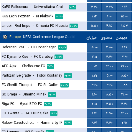
KuPS Palloseura
-
Universitatea Craiova
۳.۳۰
۳.۲۸
۲.۱۴
۱۸:۳۰
KKS Lech Poznan
-
KI Klaksvík
۱.۱۴
۸.۰۰
۱۵.۰۰
۲۰:۳۰
Lincoln Red Imps
-
Omonia FC Nicosia
۵.۵۰
۴.۱۵
۱.۵۳
۲۰:۳۰
Europe
UEFA Conference League Qualification
میزبان
مساوی
میهمان
Debreceni VSC
-
FC Copenhagen
۵.۰۰
۳.۸۰
۱.۶۱
۲۰:۳۰
FC Dynamo Kiev
-
FK Qarabag
۲.۱۱
۳.۳۰
۳.۲۰
۲۰:۳۰
AFC Ajax
-
Shelbourne FC
۱.۰۵
۱۲.۰۰
۳۱.۰۰
۲۱:۳۰
Partizan Belgrade
-
Tobol Kostanay
۱.۳۱
۵.۰۰
۸.۵۰
۲۲:۳۰
FC Sheriff Tiraspol
-
FC St. Gallen
۳.۶۰
۳.۶۰
۱.۸۸
۲۰:۳۰
SC Braga
-
Dinamo Minsk
۱.۱۰
۸.۵۰
۱۹.۰۰
۲۲:۰۰
Riga FC
-
Gyori ETO FC
۲.۰۰
۳.۵۰
۳.۳۰
۲۰:۳۰
FC Twente
-
DAC Dunajska
۱.۱۶
۶.۵۰
۱۲.۰۰
۲۱:۳۰
Rakow Czestochowa
-
Hammarby IF
۲.۳۱
۳.۳۰
۲.۹۰
۲۰:۳۰