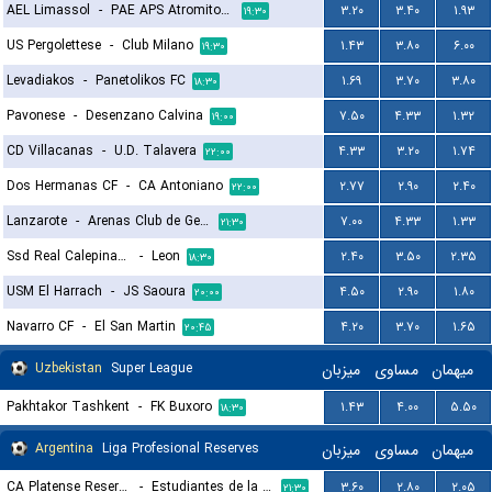
AEL Limassol
-
PAE APS Atromitos Athens
۳.۲۰
۳.۴۰
۱.۹۳
۱۹:۳۰
US Pergolettese
-
Club Milano
۱.۴۳
۳.۸۰
۶.۰۰
۱۹:۳۰
Levadiakos
-
Panetolikos FC
۱.۶۹
۳.۷۰
۳.۸۰
۱۸:۳۰
Pavonese
-
Desenzano Calvina
۷.۵۰
۴.۳۳
۱.۳۲
۱۹:۰۰
CD Villacanas
-
U.D. Talavera
۴.۳۳
۳.۲۰
۱.۷۴
۲۲:۰۰
Dos Hermanas CF
-
CA Antoniano
۲.۷۷
۲.۹۰
۲.۴۰
۲۲:۰۰
Lanzarote
-
Arenas Club de Getxo
۷.۰۰
۴.۳۳
۱.۳۳
۲۱:۳۰
Ssd Real Calepina FC
-
Leon
۲.۴۰
۳.۵۰
۲.۳۵
۱۸:۳۰
USM El Harrach
-
JS Saoura
۴.۵۰
۲.۹۰
۱.۸۰
۲۰:۰۰
Navarro CF
-
El San Martin
۴.۲۰
۳.۷۰
۱.۶۵
۲۰:۴۵
Uzbekistan
Super League
میزبان
مساوی
میهمان
Pakhtakor Tashkent
-
FK Buxoro
۱.۴۳
۴.۰۰
۵.۵۰
۱۸:۳۰
Argentina
Liga Profesional Reserves
میزبان
مساوی
میهمان
CA Platense Reserves
-
Estudiantes de la Plata Reserves
۳.۶۰
۲.۸۰
۲.۰۵
۲۱:۳۰