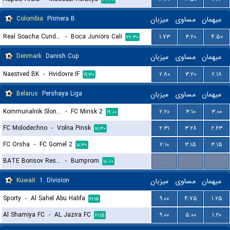
Colombia
Primera B
میزبان
مساوی
میهمان
Real Soacha Cundinamarca
-
Boca Juniors Cali
۱.۷۳
۳.۲۰
۴.۵۰
۲۲:۳۰
Denmark
Danish Cup
میزبان
مساوی
میهمان
Naestved BK
-
Hvidovre IF
۲.۸۰
۳.۲۰
۲.۱۸
۱۹:۳۰
Belarus
Pershaya Liga
میزبان
مساوی
میهمان
Kommunalnik Slonim
-
FC Minsk 2
۲.۲۰
۳.۱۰
۳.۰۰
۱۹:۰۰
FC Molodechno
-
Volna Pinsk
۲.۳۱
۳.۲۸
۲.۶۳
۱۸:۳۰
FC Orsha
-
FC Gomel 2
۲.۱۰
۳.۱۵
۳.۱۵
۱۸:۳۰
BATE Borisov Reserves
-
Bumprom
...
...
...
۱۸:۰۰
Kuwait
1. Division
میزبان
مساوی
میهمان
Sporty
-
Al Sahel Abu Halifa
۹.۰۰
۴.۷۵
۱.۲۵
۲۱:۱۵
Al Shamiya FC
-
AL Jazira FC
۹.۰۰
۵.۰۰
۱.۲۰
۲۱:۱۵