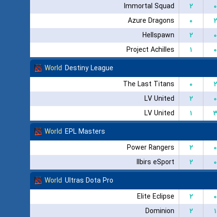
Immortal Squad
۲
۰
Azure Dragons
۰
۲
Hellspawn
۲
۰
Project Achilles
۱
۰
World
Destiny League
The Last Titans
۰
۲
LV United
۲
۰
LV United
۱
World
EPL Masters
Power Rangers
۲
۰
Ilbirs eSport
۲
۰
World
Ultras Dota Pro
Elite Eclipse
۲
۰
Dominion
۲
۱