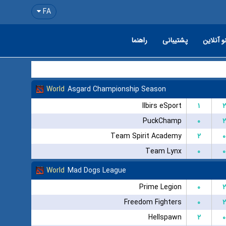
FA
و آنلاین
پشتیبانی
راهنما
World
Asgard Championship Season
Ilbirs eSport
۱
۲
PuckChamp
۰
۲
Team Spirit Academy
۲
۰
Team Lynx
۰
۰
World
Mad Dogs League
Prime Legion
۰
۲
Freedom Fighters
۰
۲
Hellspawn
۲
۰