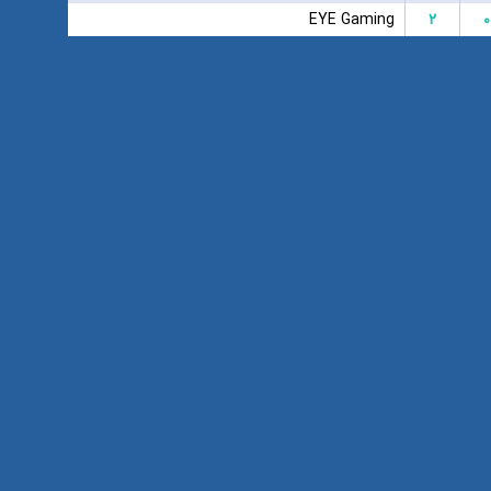
EYE Gaming
۲
۰