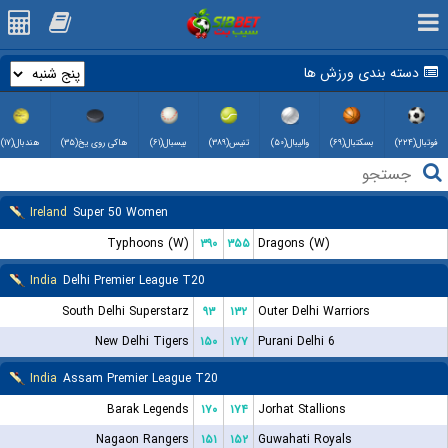
دسته بندی ورزش ها
فوتبال(۲۲۴)
بسکتبال(۶۹)
والیبال(۵۰)
تنیس(۳۸۹)
بیسبال(۶۱)
هاکی روی یخ(۳۵)
هندبال(۱۷)
Ireland
Super 50 Women
Typhoons (W)
۳۹۰
۳۵۵
Dragons (W)
India
Delhi Premier League T20
South Delhi Superstarz
۹۳
۱۳۲
Outer Delhi Warriors
New Delhi Tigers
۱۵۰
۱۷۷
Purani Delhi 6
India
Assam Premier League T20
Barak Legends
۱۷۰
۱۷۴
Jorhat Stallions
Nagaon Rangers
۱۵۱
۱۵۲
Guwahati Royals