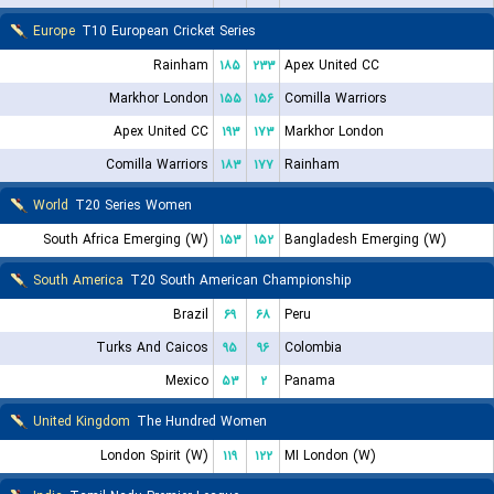
Europe
T10 European Cricket Series
Rainham
۱۸۵
۲۳۳
Apex United CC
Markhor London
۱۵۵
۱۵۶
Comilla Warriors
Apex United CC
۱۹۳
۱۷۳
Markhor London
Comilla Warriors
۱۸۳
۱۷۷
Rainham
World
T20 Series Women
South Africa Emerging (W)
۱۵۳
۱۵۲
Bangladesh Emerging (W)
South America
T20 South American Championship
Brazil
۶۹
۶۸
Peru
Turks And Caicos
۹۵
۹۶
Colombia
Mexico
۵۳
۲
Panama
United Kingdom
The Hundred Women
London Spirit (W)
۱۱۹
۱۲۲
MI London (W)