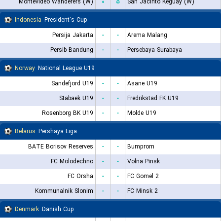
Montevideo Wanderers (W)
۰
۵
San Jacinto Keguay (W)
Indonesia
President's Cup
Persija Jakarta
-
-
Arema Malang
Persib Bandung
-
-
Persebaya Surabaya
Norway
National League U19
Sandefjord U19
-
-
Asane U19
Stabaek U19
-
-
Fredrikstad FK U19
Rosenborg BK U19
-
-
Molde U19
Belarus
Pershaya Liga
BATE Borisov Reserves
-
-
Bumprom
FC Molodechno
-
-
Volna Pinsk
FC Orsha
-
-
FC Gomel 2
Kommunalnik Slonim
-
-
FC Minsk 2
Denmark
Danish Cup