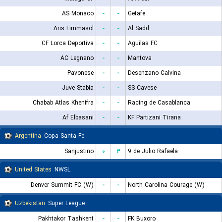
AS Monaco
-
-
Getafe
Aris Limmasol
-
-
Al Sadd
CF Lorca Deportiva
-
-
Aguilas FC
AC Legnano
-
-
Mantova
Pavonese
-
-
Desenzano Calvina
Juve Stabia
-
-
SS Cavese
Chabab Atlas Khenifra
-
-
Racing de Casablanca
Af Elbasani
-
-
KF Partizani Tirana
Argentina
Copa Santa Fe
Sanjustino
۰
۳
9 de Julio Rafaela
United States
NWSL
Denver Summit FC (W)
-
-
North Carolina Courage (W)
Uzbekistan
Super League
Pakhtakor Tashkent
-
-
FK Buxoro