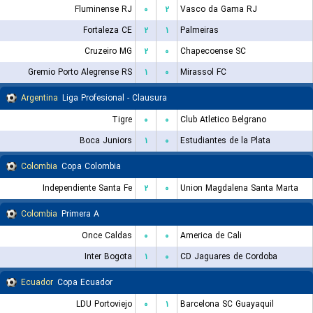
Fluminense RJ
۰
۲
Vasco da Gama RJ
Fortaleza CE
۲
۱
Palmeiras
Cruzeiro MG
۲
۰
Chapecoense SC
Gremio Porto Alegrense RS
۱
۰
Mirassol FC
Argentina
Liga Profesional - Clausura
Tigre
۰
۰
Club Atletico Belgrano
Boca Juniors
۱
۰
Estudiantes de la Plata
Colombia
Copa Colombia
Independiente Santa Fe
۲
۰
Union Magdalena Santa Marta
Colombia
Primera A
Once Caldas
۰
۰
America de Cali
Inter Bogota
۱
۰
CD Jaguares de Cordoba
Ecuador
Copa Ecuador
LDU Portoviejo
۰
۱
Barcelona SC Guayaquil