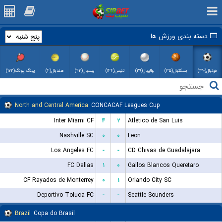
دسته بندی ورزش ها
فوتبال(۱۳۰)
بسکتبال(۳۵)
والیبال(۲۹)
تنیس(۱۴۴)
بیسبال(۴۳)
هندبال(۴)
پینگ پونگ(۱۷۲)
North and Central America
CONCACAF Leagues Cup
Inter Miami CF
۴
۲
Atletico de San Luis
Nashville SC
۰
۰
Leon
Los Angeles FC
-
-
CD Chivas de Guadalajara
FC Dallas
۱
۰
Gallos Blancos Queretaro
CF Rayados de Monterrey
۰
۱
Orlando City SC
Deportivo Toluca FC
-
-
Seattle Sounders
Brazil
Copa do Brasil