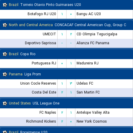
Brazil
Torneio Otavio Pinto Guimaraes U20
Botafogo RJ U20
۱
۰
Bangu AC U20
North and Central America
CONCACAF Central American Cup, Group C
UMECIT
۱
۲
CD Olimpia Tegucigalpa
Deportivo Saprissa
-
-
Alianza FC Panama
Brazil
Copa Rio
Portuguesa RJ
۰
۱
Madureira RJ
Panama
Liga Prom
Union Cocle Reserves
۱
۳
Udelas FC
Costa Del Este
۲
۱
San Martin FC
United States
USL League One
FC Naples
۲
۱
Antelope Valley Alta
Richmond Kickers
۲
۰
New York Cosmos
Brazil
Roraimense U20