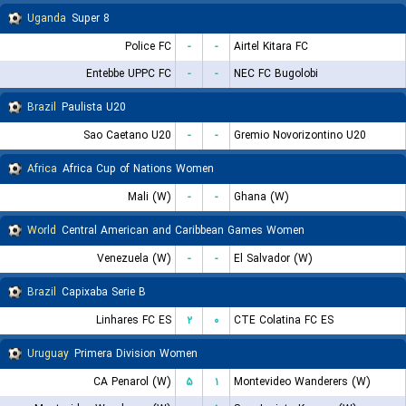
Uganda
Super 8
Police FC
-
-
Airtel Kitara FC
Entebbe UPPC FC
-
-
NEC FC Bugolobi
Brazil
Paulista U20
Sao Caetano U20
-
-
Gremio Novorizontino U20
Africa
Africa Cup of Nations Women
Mali (W)
-
-
Ghana (W)
World
Central American and Caribbean Games Women
Venezuela (W)
-
-
El Salvador (W)
Brazil
Capixaba Serie B
Linhares FC ES
۲
۰
CTE Colatina FC ES
Uruguay
Primera Division Women
CA Penarol (W)
۵
۱
Montevideo Wanderers (W)