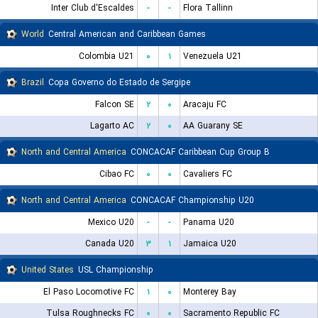
Inter Club d'Escaldes
-
-
Flora Tallinn
World
Central American and Caribbean Games
Colombia U21
۰
۱
Venezuela U21
Brazil
Copa Governo do Estado de Sergipe
Falcon SE
۲
۰
Aracaju FC
Lagarto AC
۲
۰
AA Guarany SE
North and Central America
CONCACAF Caribbean Cup Group B
Cibao FC
۰
۰
Cavaliers FC
North and Central America
CONCACAF Championship U20
Mexico U20
-
-
Panama U20
Canada U20
۳
۱
Jamaica U20
United States
USL Championship
El Paso Locomotive FC
۱
۰
Monterey Bay
Tulsa Roughnecks FC
۰
۰
Sacramento Republic FC