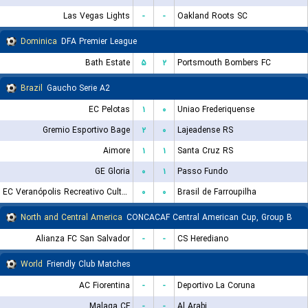
Las Vegas Lights
-
-
Oakland Roots SC
Dominica
DFA Premier League
Bath Estate
۵
۲
Portsmouth Bombers FC
Brazil
Gaucho Serie A2
EC Pelotas
۱
۰
Uniao Frederiquense
Gremio Esportivo Bage
۲
۰
Lajeadense RS
Aimore
۱
۱
Santa Cruz RS
GE Gloria
۰
۱
Passo Fundo
EC Veranópolis Recreativo Cultural
۰
۰
Brasil de Farroupilha
North and Central America
CONCACAF Central American Cup, Group B
Alianza FC San Salvador
-
-
CS Herediano
World
Friendly Club Matches
AC Fiorentina
-
-
Deportivo La Coruna
Malaga CF
-
-
Al Arabi