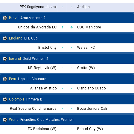
PFK Sogdiyona Jizzax
-
-
Andijan
Brazil
Amazonense 2
Unidos da Alvorada EC
۱
۵
CDC Manicore
England
EFL Cup
Bristol City
-
-
Walsall FC
Iceland
1. Deild Women
KR Reykjavik (W)
-
-
Grotta (W)
Peru
Liga 1 - Clausura
Alianza Atletico
-
-
Cienciano Cusco
Colombia
Primera B
Real Soacha Cundinamarca
-
-
Boca Juniors Cali
World
Friendlies Club Matches Women
FC Badalona (W)
-
-
Bristol City (W)