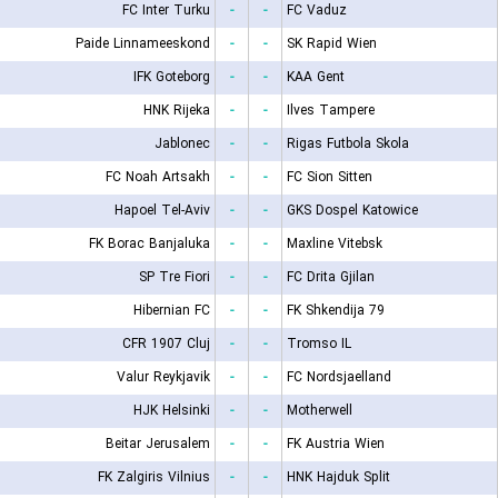
FC Inter Turku
-
-
FC Vaduz
Paide Linnameeskond
-
-
SK Rapid Wien
IFK Goteborg
-
-
KAA Gent
HNK Rijeka
-
-
Ilves Tampere
Jablonec
-
-
Rigas Futbola Skola
FC Noah Artsakh
-
-
FC Sion Sitten
Hapoel Tel-Aviv
-
-
GKS Dospel Katowice
FK Borac Banjaluka
-
-
Maxline Vitebsk
SP Tre Fiori
-
-
FC Drita Gjilan
Hibernian FC
-
-
FK Shkendija 79
CFR 1907 Cluj
-
-
Tromso IL
Valur Reykjavik
-
-
FC Nordsjaelland
HJK Helsinki
-
-
Motherwell
Beitar Jerusalem
-
-
FK Austria Wien
FK Zalgiris Vilnius
-
-
HNK Hajduk Split