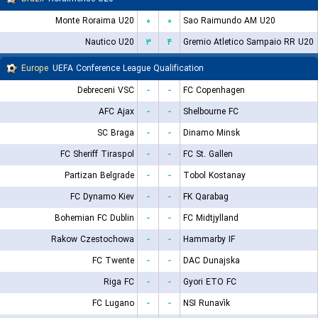
Monte Roraima U20
۰
۰
Sao Raimundo AM U20
Nautico U20
۳
۴
Gremio Atletico Sampaio RR U20
Europe
UEFA Conference League Qualification
Debreceni VSC
-
-
FC Copenhagen
AFC Ajax
-
-
Shelbourne FC
SC Braga
-
-
Dinamo Minsk
FC Sheriff Tiraspol
-
-
FC St. Gallen
Partizan Belgrade
-
-
Tobol Kostanay
FC Dynamo Kiev
-
-
FK Qarabag
Bohemian FC Dublin
-
-
FC Midtjylland
Rakow Czestochowa
-
-
Hammarby IF
FC Twente
-
-
DAC Dunajska
Riga FC
-
-
Gyori ETO FC
FC Lugano
-
-
NSI Runavík