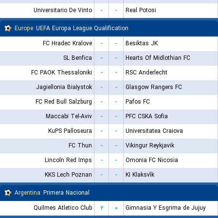
Universitario De Vinto
-
-
Real Potosi
Europe
UEFA Europa League Qualification
FC Hradec Kralove
-
-
Besiktas JK
SL Benfica
-
-
Hearts Of Midlothian FC
FC PAOK Thessaloniki
-
-
RSC Anderlecht
Jagiellonia Białystok
-
-
Glasgow Rangers FC
FC Red Bull Salzburg
-
-
Pafos FC
Maccabi Tel-Aviv
-
-
PFC CSKA Sofia
KuPS Palloseura
-
-
Universitatea Craiova
FC Thun
-
-
Vikingur Reykjavik
Lincoln Red Imps
-
-
Omonia FC Nicosia
KKS Lech Poznan
-
-
KI Klaksvík
Argentina
Primera Nacional
Quilmes Atletico Club
۲
۰
Gimnasia Y Esgrima de Jujuy