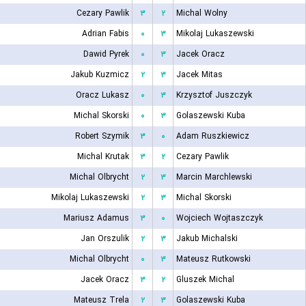
Cezary Pawlik
۳
۲
Michal Wolny
Adrian Fabis
۰
۳
Mikolaj Lukaszewski
Dawid Pyrek
۰
۳
Jacek Oracz
Jakub Kuzmicz
۲
۳
Jacek Mitas
Oracz Lukasz
۰
۳
Krzysztof Juszczyk
Michal Skorski
۰
۳
Golaszewski Kuba
Robert Szymik
۳
۰
Adam Ruszkiewicz
Michal Krutak
۳
۲
Cezary Pawlik
Michal Olbrycht
۲
۳
Marcin Marchlewski
Mikolaj Lukaszewski
۲
۳
Michal Skorski
Mariusz Adamus
۳
۰
Wojciech Wojtaszczyk
Jan Orszulik
۲
۳
Jakub Michalski
Michal Olbrycht
۰
۳
Mateusz Rutkowski
Jacek Oracz
۳
۲
Gluszek Michal
Mateusz Trela
۲
۳
Golaszewski Kuba