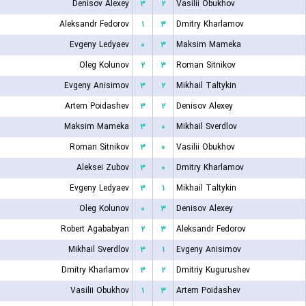
Denisov Alexey
۳
۲
Vasilii Obukhov
Aleksandr Fedorov
۱
۳
Dmitry Kharlamov
Evgeny Ledyaev
۰
۳
Maksim Mameka
Oleg Kolunov
۲
۳
Roman Sitnikov
Evgeny Anisimov
۳
۲
Mikhail Taltykin
Artem Poidashev
۳
۲
Denisov Alexey
Maksim Mameka
۳
۰
Mikhail Sverdlov
Roman Sitnikov
۳
۰
Vasilii Obukhov
Aleksei Zubov
۳
۰
Dmitry Kharlamov
Evgeny Ledyaev
۳
۱
Mikhail Taltykin
Oleg Kolunov
۰
۳
Denisov Alexey
Robert Agababyan
۲
۳
Aleksandr Fedorov
Mikhail Sverdlov
۳
۱
Evgeny Anisimov
Dmitry Kharlamov
۳
۲
Dmitriy Kugurushev
Vasilii Obukhov
۱
۳
Artem Poidashev