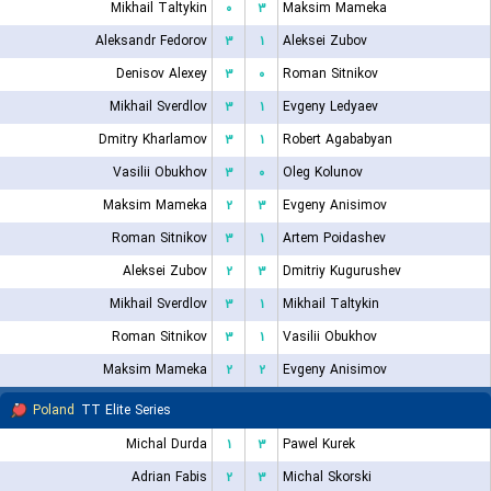
Mikhail Taltykin
۰
۳
Maksim Mameka
Aleksandr Fedorov
۳
۱
Aleksei Zubov
Denisov Alexey
۳
۰
Roman Sitnikov
Mikhail Sverdlov
۳
۱
Evgeny Ledyaev
Dmitry Kharlamov
۳
۱
Robert Agababyan
Vasilii Obukhov
۳
۰
Oleg Kolunov
Maksim Mameka
۲
۳
Evgeny Anisimov
Roman Sitnikov
۳
۱
Artem Poidashev
Aleksei Zubov
۲
۳
Dmitriy Kugurushev
Mikhail Sverdlov
۳
۱
Mikhail Taltykin
Roman Sitnikov
۳
۱
Vasilii Obukhov
Maksim Mameka
۲
۲
Evgeny Anisimov
Poland
TT Elite Series
Michal Durda
۱
۳
Pawel Kurek
Adrian Fabis
۲
۳
Michal Skorski