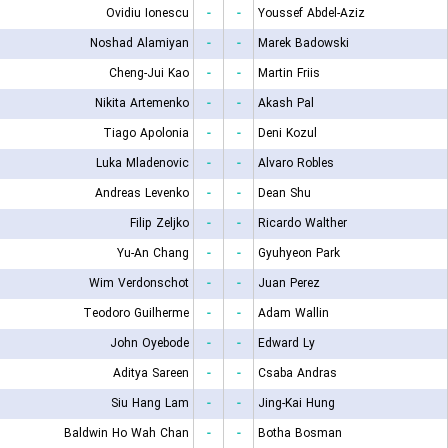
Ovidiu Ionescu
-
-
Youssef Abdel-Aziz
Noshad Alamiyan
-
-
Marek Badowski
Cheng-Jui Kao
-
-
Martin Friis
Nikita Artemenko
-
-
Akash Pal
Tiago Apolonia
-
-
Deni Kozul
Luka Mladenovic
-
-
Alvaro Robles
Andreas Levenko
-
-
Dean Shu
Filip Zeljko
-
-
Ricardo Walther
Yu-An Chang
-
-
Gyuhyeon Park
Wim Verdonschot
-
-
Juan Perez
Teodoro Guilherme
-
-
Adam Wallin
John Oyebode
-
-
Edward Ly
Aditya Sareen
-
-
Csaba Andras
Siu Hang Lam
-
-
Jing-Kai Hung
Baldwin Ho Wah Chan
-
-
Botha Bosman