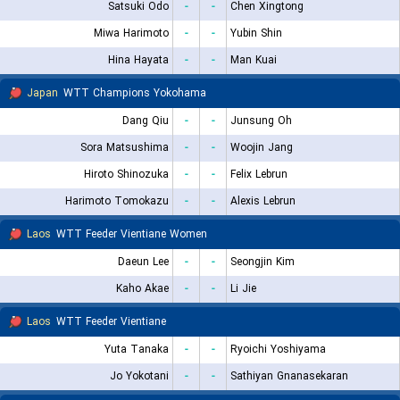
Satsuki Odo
-
-
Chen Xingtong
Miwa Harimoto
-
-
Yubin Shin
Hina Hayata
-
-
Man Kuai
Japan
WTT Champions Yokohama
Dang Qiu
-
-
Junsung Oh
Sora Matsushima
-
-
Woojin Jang
Hiroto Shinozuka
-
-
Felix Lebrun
Harimoto Tomokazu
-
-
Alexis Lebrun
Laos
WTT Feeder Vientiane Women
Daeun Lee
-
-
Seongjin Kim
Kaho Akae
-
-
Li Jie
Laos
WTT Feeder Vientiane
Yuta Tanaka
-
-
Ryoichi Yoshiyama
Jo Yokotani
-
-
Sathiyan Gnanasekaran