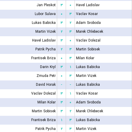
Jan Pleskot
۳
۰
Havel Ladislav
Lubor Sulava
۰
۳
Vaclav Kosar
Lukas Babicka
۳
۲
Adam Svoboda
Martin Vizek
۲
۳
Marek Chlebecek
Havel Ladislav
۳
۰
Vaclav Dolezal
Patrik Pycha
۲
۳
Martin Sobisek
Frantisek Briza
۰
۳
Milan Kolar
Darin Kryl
۳
۱
Lukas Babicka
Zmuda Petr
۰
۳
Martin Vizek
David Horak
-
-
Lukas Babicka
Vaclav Dolezal
۳
۱
Vaclav Kosar
Milan Kolar
۳
۰
Adam Svoboda
Martin Sobisek
۳
۲
Marek Chlebecek
Frantisek Briza
۱
۳
Lukas Babicka
Patrik Pycha
۲
۳
Martin Vizek