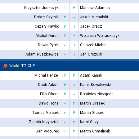
Krzysztof Juszczyk
۱
۳
Mariusz Adamus
Robert Szymik
۳
۰
Jakub Michalski
Cezary Pawlik
۳
۱
Jacek Oracz
Michal Durda
۲
۲
Wojciech Wojtaszczyk
Dawid Pyrek
۰
۱
Gluszek Michal
Adam Ruszkiewicz
۰
۱
Jan Orszulik
World
TT-CUP
Michal Henzel
۲
۳
Adam Kanak
Duch Adam
۳
۰
Kamil Kowalewski
Filip Sikora
۳
۰
Rostislav Niezgoda
David Hons
۰
۳
Martin Jirasek
Tomas Vorisek
۰
۳
Martin Stusek
Zapala Krzysztof
۰
۳
Karol Guzy
Jan Vidourek
۱
۳
Martin Chmelicek