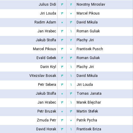
Julius Didi
۳
۲
Novotny Miroslav
Jiri Louda
۳
۰
Marcel Pikous
Radim Adam
۰
۳
David Mikula
Jan Hrabec
۳
۱
Roman Guliak
Jakub Stolfa
۳
۲
Plachy Jiri
Marcel Pikous
۳
۰
Frantisek Pusch
Evald Gebek
۲
۳
Roman Guliak
Darin Kryl
۳
۱
Plachy Jiri
Vitezslav Bosak
۳
۱
David Mikula
Petr Sebera
۳
۱
Jiri Louda
Jakub Stolfa
۰
۳
Tomas Janata
Jan Hrabec
۳
۱
Marek Blejchar
Petr Bruzek
۰
۳
Martin Stefek
Zmuda Petr
۳
۰
Patrik Pycha
David Horak
۳
۱
Frantisek Briza