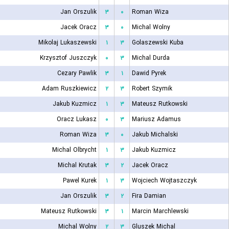
Jan Orszulik
۳
۰
Roman Wiza
Jacek Oracz
۳
۰
Michal Wolny
Mikolaj Lukaszewski
۱
۳
Golaszewski Kuba
Krzysztof Juszczyk
۰
۳
Michal Durda
Cezary Pawlik
۳
۱
Dawid Pyrek
Adam Ruszkiewicz
۲
۳
Robert Szymik
Jakub Kuzmicz
۱
۳
Mateusz Rutkowski
Oracz Lukasz
۰
۳
Mariusz Adamus
Roman Wiza
۳
۰
Jakub Michalski
Michal Olbrycht
۱
۳
Jakub Kuzmicz
Michal Krutak
۳
۲
Jacek Oracz
Pawel Kurek
۱
۳
Wojciech Wojtaszczyk
Jan Orszulik
۳
۲
Fira Damian
Mateusz Rutkowski
۳
۱
Marcin Marchlewski
Michal Wolny
۲
۳
Gluszek Michal