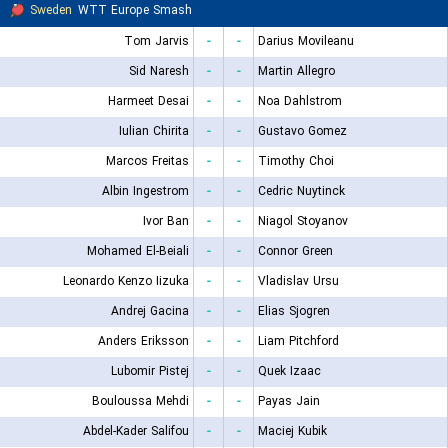
Sweden
WTT Europe Smash
Tom Jarvis
-
-
Darius Movileanu
Sid Naresh
-
-
Martin Allegro
Harmeet Desai
-
-
Noa Dahlstrom
Iulian Chirita
-
-
Gustavo Gomez
Marcos Freitas
-
-
Timothy Choi
Albin Ingestrom
-
-
Cedric Nuytinck
Ivor Ban
-
-
Niagol Stoyanov
Mohamed El-Beiali
-
-
Connor Green
Leonardo Kenzo Iizuka
-
-
Vladislav Ursu
Andrej Gacina
-
-
Elias Sjogren
Anders Eriksson
-
-
Liam Pitchford
Lubomir Pistej
-
-
Quek Izaac
Bouloussa Mehdi
-
-
Payas Jain
Abdel-Kader Salifou
-
-
Maciej Kubik