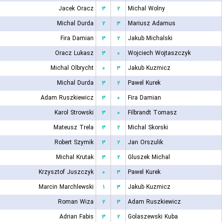
Jacek Oracz
۳
۲
Michal Wolny
Michal Durda
۲
۳
Mariusz Adamus
Fira Damian
۳
۲
Jakub Michalski
Oracz Lukasz
۳
۰
Wojciech Wojtaszczyk
Michal Olbrycht
۰
۳
Jakub Kuzmicz
Michal Durda
۳
۲
Pawel Kurek
Adam Ruszkiewicz
۳
۰
Fira Damian
Karol Strowski
۳
۰
Filbrandt Tomasz
Mateusz Trela
۳
۲
Michal Skorski
Robert Szymik
۳
۲
Jan Orszulik
Michal Krutak
۳
۲
Gluszek Michal
Krzysztof Juszczyk
۰
۳
Pawel Kurek
Marcin Marchlewski
۱
۳
Jakub Kuzmicz
Roman Wiza
۲
۳
Adam Ruszkiewicz
Adrian Fabis
۳
۲
Golaszewski Kuba