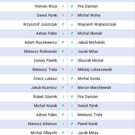
Roman Wiza
۱
۳
Fira Damian
Dawid Pyrek
۲
۳
Michal Wolny
Krzysztof Juszczyk
۳
۰
Wojciech Wojtaszczyk
Adrian Fabis
۰
۳
Michal Skorski
Adam Ruszkiewicz
۳
۲
Jakub Michalski
Mateusz Rutkowski
۳
۰
Jacek Mitas
Cezary Pawlik
۱
۳
Gluszek Michal
Mateusz Trela
۳
۱
Mikolaj Lukaszewski
Oracz Lukasz
۱
۳
Michal Durda
Jakub Kuzmicz
۳
۲
Marcin Marchlewski
Robert Szymik
۱
۳
Fira Damian
Michal Krutak
۳
۰
Dawid Pyrek
Adrian Fabis
۳
۱
Mateusz Trela
Mariusz Adamus
۰
۳
Pawel Kurek
Michal Olbrycht
۳
۲
Jacek Mitas