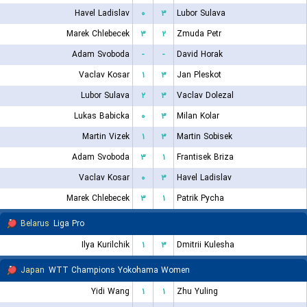
Havel Ladislav
۰
۳
Lubor Sulava
Marek Chlebecek
۳
۲
Zmuda Petr
Adam Svoboda
-
-
David Horak
Vaclav Kosar
۱
۳
Jan Pleskot
Lubor Sulava
۲
۳
Vaclav Dolezal
Lukas Babicka
۰
۳
Milan Kolar
Martin Vizek
۱
۳
Martin Sobisek
Adam Svoboda
۳
۱
Frantisek Briza
Vaclav Kosar
۰
۳
Havel Ladislav
Marek Chlebecek
۳
۱
Patrik Pycha
Belarus
Liga Pro
Ilya Kurilchik
۱
۳
Dmitrii Kulesha
Japan
WTT Champions Yokohama Women
Yidi Wang
۱
۱
Zhu Yuling