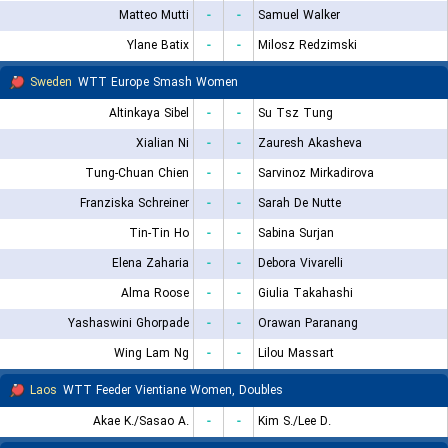
Matteo Mutti
-
-
Samuel Walker
Ylane Batix
-
-
Milosz Redzimski
Sweden
WTT Europe Smash Women
Altinkaya Sibel
-
-
Su Tsz Tung
Xialian Ni
-
-
Zauresh Akasheva
Tung-Chuan Chien
-
-
Sarvinoz Mirkadirova
Franziska Schreiner
-
-
Sarah De Nutte
Tin-Tin Ho
-
-
Sabina Surjan
Elena Zaharia
-
-
Debora Vivarelli
Alma Roose
-
-
Giulia Takahashi
Yashaswini Ghorpade
-
-
Orawan Paranang
Wing Lam Ng
-
-
Lilou Massart
Laos
WTT Feeder Vientiane Women, Doubles
Akae K./Sasao A.
-
-
Kim S./Lee D.