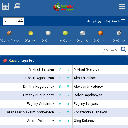
دسته بندی ورزش ها
فوتبال(۶۴۰)
بسکتبال(۵۶)
والیبال(۲۹)
تنیس(۸۴)
بیسبال(۴۵)
هندبال(۳)
فوتبال آمریکایی(۲)
Russia
Liga Pro
Mikhail Taltykin
۳
۲
Mikhail Sverdlov
Robert Agababyan
۱
۳
Aleksei Zubov
Dmitriy Kugurushev
۲
۳
Aleksandr Fedorov
Dmitriy Kugurushev
۳
۰
Robert Agababyan
Evgeny Anisimov
۳
۰
Evgeny Ledyaev
Afanasev Maksim Andreevich
۰
۳
Konstantin Olshakov
Artem Poidashev
۳
۱
Oleg Kolunov