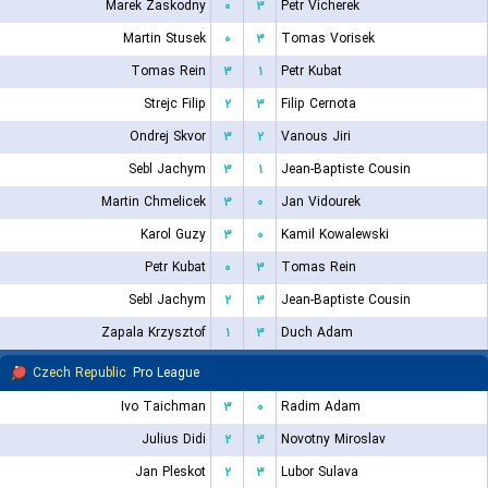
Marek Zaskodny
۰
۳
Petr Vicherek
Martin Stusek
۰
۳
Tomas Vorisek
Tomas Rein
۳
۱
Petr Kubat
Strejc Filip
۲
۳
Filip Cernota
Ondrej Skvor
۳
۲
Vanous Jiri
Sebl Jachym
۳
۱
Jean-Baptiste Cousin
Martin Chmelicek
۳
۰
Jan Vidourek
Karol Guzy
۳
۰
Kamil Kowalewski
Petr Kubat
۰
۳
Tomas Rein
Sebl Jachym
۲
۳
Jean-Baptiste Cousin
Zapala Krzysztof
۱
۳
Duch Adam
Czech Republic
Pro League
Ivo Taichman
۳
۰
Radim Adam
Julius Didi
۲
۳
Novotny Miroslav
Jan Pleskot
۲
۳
Lubor Sulava