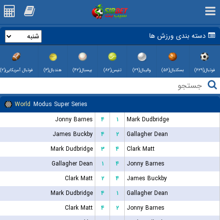
دسته بندی ورزش ها
فوتبال(۶۲۹)
بسکتبال(۵۶)
والیبال(۲۹)
تنیس(۸۲)
بیسبال(۴۲)
هندبال(۳)
فوتبال آمریکایی(۲)
World
Modus Super Series
Jonny Barnes
۴
۱
Mark Dudbridge
James Buckby
۴
۲
Gallagher Dean
Mark Dudbridge
۳
۴
Clark Matt
Gallagher Dean
۱
۴
Jonny Barnes
Clark Matt
۲
۴
James Buckby
Mark Dudbridge
۴
۱
Gallagher Dean
Clark Matt
۴
۲
Jonny Barnes