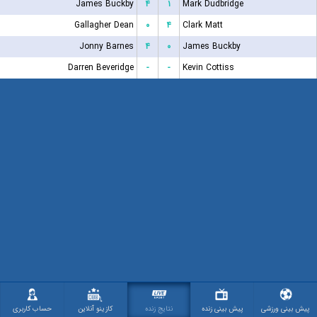
James Buckby
۴
۱
Mark Dudbridge
Gallagher Dean
۰
۴
Clark Matt
Jonny Barnes
۴
۰
James Buckby
Darren Beveridge
-
-
Kevin Cottiss
پیش بینی ورزشی
پیش بینی زنده
نتایج زنده
کازینو آنلاین
حساب کاربری