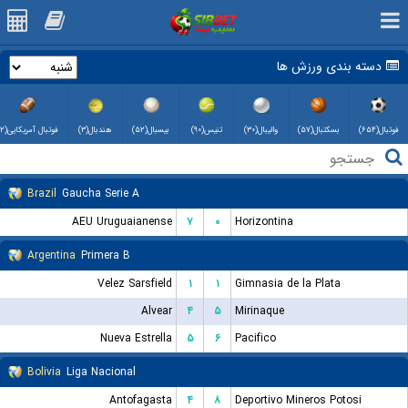
دسته بندی ورزش ها
فوتبال(۶۵۴)
بسکتبال(۵۷)
والیبال(۳۰)
تنیس(۹۰)
بیسبال(۵۲)
هندبال(۳)
فوتبال آمریکایی(۲)
Brazil
Gaucha Serie A
AEU Uruguaianense
۷
۰
Horizontina
Argentina
Primera B
Velez Sarsfield
۱
۱
Gimnasia de la Plata
Alvear
۴
۵
Mirinaque
Nueva Estrella
۵
۶
Pacifico
Bolivia
Liga Nacional
Antofagasta
۴
۸
Deportivo Mineros Potosi