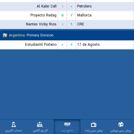
Al Kabir Cell
۱
۰
Petrolero
Proyecto Redag
۵
۲
Mallorca
Nantes Vicky Rios
۱
۹
CRE
Argentina
Primera Division
Estudiantil Porteno
۰
۲
17 de Agosto
پیش بینی ورزشی
پیش بینی زنده
نتایج زنده
کازینو آنلاین
حساب کاربری